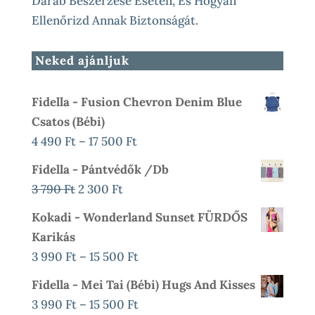
Darab Beszerzése Esetén, És Hogyan
Ellenőrizd Annak Biztonságát.
Neked ajánljuk
Fidella - Fusion Chevron Denim Blue
Csatos (bébi)
Ártartomány:
4 490
Ft
–
17 500
Ft
4
Fidella - Pántvédők /db
490 Ft
Original
Current
3 790
Ft
2 300
Ft
-
Price
Price
Kokadi - Wonderland Sunset FÜRDŐS
17
Was:
Is:
Karikás
500 Ft
3
2
Ártartomány:
3 990
Ft
–
15 500
Ft
790 Ft.
300 Ft.
3
Fidella - Mei Tai (bébi) Hugs And Kisses
990 Ft
Ártartomány:
3 990
Ft
–
15 500
Ft
-