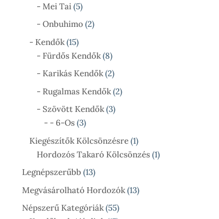
Termék
5
- Mei Tai
5
Termék
2
- Onbuhimo
2
Termék
15
- Kendők
15
Termék
8
- Fürdős Kendők
8
Termék
2
- Karikás Kendők
2
Termék
2
- Rugalmas Kendők
2
Termék
3
- Szövött Kendők
3
3
Termék
- - 6-Os
3
Termék
1
Kiegészítők Kölcsönzésre
1
Termék
1
Hordozós Takaró Kölcsönzés
1
Termék
13
Legnépszerűbb
13
Termék
13
Megvásárolható Hordozók
13
Termék
55
Népszerű Kategóriák
55