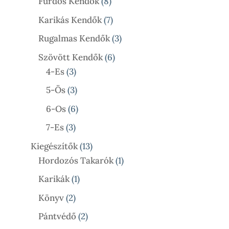
Termék
8
Fürdős Kendők
8
Termék
7
Karikás Kendők
7
Termék
3
Rugalmas Kendők
3
Termék
6
Szövött Kendők
6
3
Termék
4-Es
3
Termék
3
5-Ös
3
Termék
6
6-Os
6
Termék
3
7-Es
3
Termék
13
Kiegészítők
13
Termék
1
Hordozós Takarók
1
Termék
1
Karikák
1
Termék
2
Könyv
2
Termék
2
Pántvédő
2