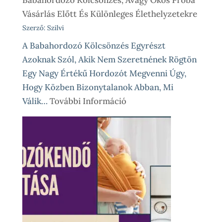
Vásárlás Előtt És Különleges Élethelyzetekre
Szerző: Szilvi
A Babahordozó Kölcsönzés Egyrészt
Azoknak Szól, Akik Nem Szeretnének Rögtön
Egy Nagy Értékű Hordozót Megvenni Úgy,
Hogy Közben Bizonytalanok Abban, Mi
:
Válik…
További Információ
Babahordozó
Kölcsönzés,
Avagy
Okos
Próba
Vásárlás
Előtt
És