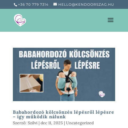
+36 70 779 7314
HELLO@KENDOORSZAG.HU
Babahordozó kölcsönzés lépésről lépésre
– így működik nálunk
Szerző:
Szilvi
|
dec 11, 2025
|
Uncategorized