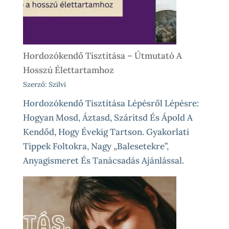
Különleges
Élethelyzetekre
Hordozókendő Tisztítása – Útmutató A
Hosszú Élettartamhoz
Szerző: Szilvi
Hordozókendő Tisztítása Lépésről Lépésre:
Hogyan Mosd, Áztasd, Szárítsd És Ápold A
Kendőd, Hogy Évekig Tartson. Gyakorlati
Tippek Foltokra, Nagy „balesetekre”,
Anyagismeret És Tanácsadás Ajánlással.