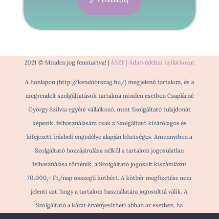
2021 © Minden jog fenntartva! |
ÁSZF
|
Adatvédelmi nyilatkozat
A honlapon (http://kendoorszag.hu/) megjelenő tartalom, és a
megrendelt szolgáltatások tartalma minden esetben Csaplárné
György Szilvia egyéni vállalkozó, mint Szolgáltató tulajdonát
képezik, felhasználására csak a Szolgáltató kizárólagos és
kifejezett írásbeli engedélye alapján lehetséges. Amennyiben a
Szolgáltató hozzájárulása nélkül a tartalom jogosulatlan
felhasználása történik, a Szolgáltató jogosult kiszámlázni
70.000,- Ft/nap összegű kötbért. A kötbér megfizetése nem
jelenti azt, hogy a tartalom használatára jogosulttá válik. A
Szolgáltató a kárát érvényesítheti abban az esetben, ha
jogosulatlan tartalomhasználat történik és ezzel a másik Fél