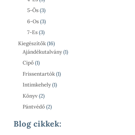
Termék
3
5-Ös
3
Termék
3
6-Os
3
Termék
3
7-Es
3
Termék
16
Kiegészítők
16
Termék
1
Ajándékutalvány
1
Termék
1
Cipő
1
Termék
1
Frissentartók
1
Termék
1
Intimkehely
1
Termék
2
Könyv
2
Termék
2
Pántvédő
2
Termék
Blog cikkek: