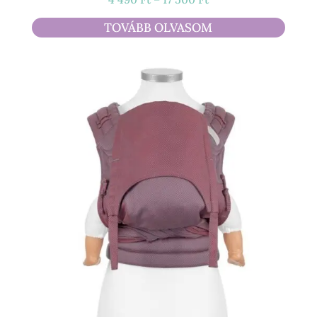
4
TOVÁBB OLVASOM
490 Ft
-
17
500 Ft