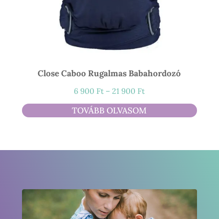
Close Caboo Rugalmas Babahordozó
Ártartomány:
6 900
Ft
–
21 900
Ft
6
TOVÁBB OLVASOM
900 Ft
-
21
900 Ft