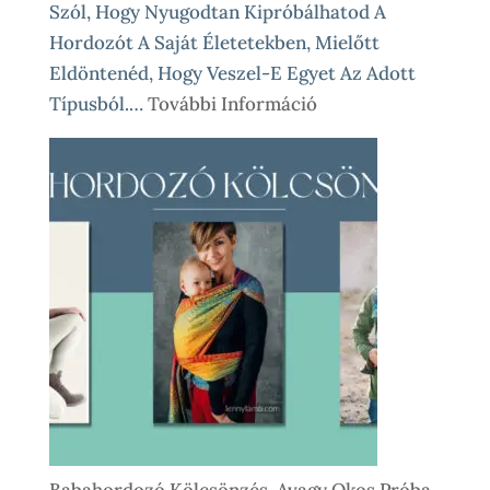
Szól, Hogy Nyugodtan Kipróbálhatod A
Hordozót A Saját Életetekben, Mielőtt
Eldöntenéd, Hogy Veszel-E Egyet Az Adott
:
Típusból.…
További Információ
Babahordozó
Kölcsönzés
Lépésről
Lépésre
–
Így
Működik
Nálunk
Babahordozó Kölcsönzés, Avagy Okos Próba