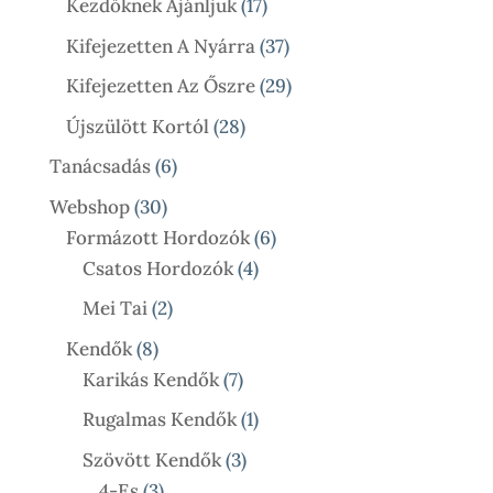
17
Termék
Kezdőknek Ajánljuk
17
Termék
37
Kifejezetten A Nyárra
37
Termék
29
Kifejezetten Az Őszre
29
Termék
28
Újszülött Kortól
28
Termék
6
Tanácsadás
6
Termék
30
Webshop
30
Termék
6
Formázott Hordozók
6
4
Termék
Csatos Hordozók
4
Termék
2
Mei Tai
2
Termék
8
Kendők
8
Termék
7
Karikás Kendők
7
Termék
1
Rugalmas Kendők
1
Termék
3
Szövött Kendők
3
3
Termék
4-Es
3