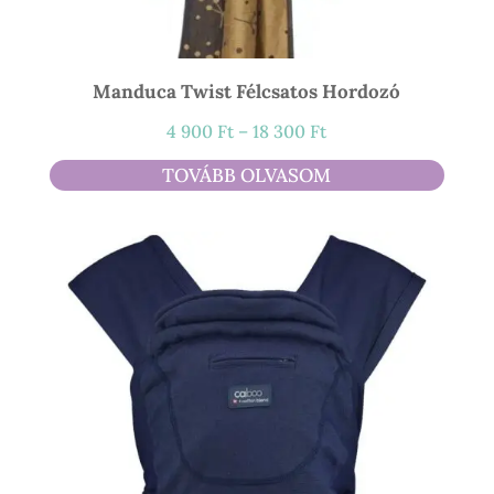
Manduca Twist Félcsatos Hordozó
Ártartomány:
4 900
Ft
–
18 300
Ft
4
TOVÁBB OLVASOM
900 Ft
-
18
300 Ft