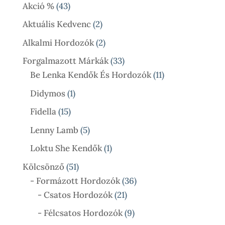
Termék
43
Akció %
43
Termék
2
Aktuális Kedvenc
2
Termék
2
Alkalmi Hordozók
2
Termék
33
Forgalmazott Márkák
33
Termék
11
Be Lenka Kendők És Hordozók
11
Termék
1
Didymos
1
Termék
15
Fidella
15
Termék
5
Lenny Lamb
5
Termék
1
Loktu She Kendők
1
Termék
51
Kölcsönző
51
Termék
36
- Formázott Hordozók
36
21
Termék
- Csatos Hordozók
21
Termék
9
- Félcsatos Hordozók
9