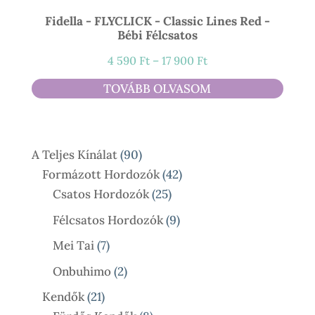
Fidella - FLYCLICK - Classic Lines Red -
Bébi Félcsatos
Ártartomány:
4 590
Ft
–
17 900
Ft
4
TOVÁBB OLVASOM
590 Ft
-
17
90
A Teljes Kínálat
90
900 Ft
Termék
42
Formázott Hordozók
42
25
Termék
Csatos Hordozók
25
Termék
9
Félcsatos Hordozók
9
Termék
7
Mei Tai
7
Termék
2
Onbuhimo
2
Termék
21
Kendők
21