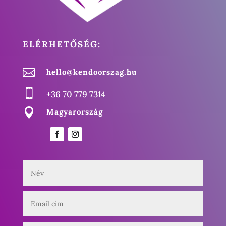
ELÉRHETŐSÉG:

hello@kendoorszag.hu

+36 70 779 7314

Magyarország