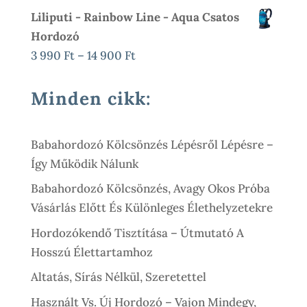
3
Liliputi - Rainbow Line - Aqua Csatos
15
990 Ft
Hordozó
500 Ft
-
Ártartomány:
3 990
Ft
–
14 900
Ft
15
3
500 Ft
990 Ft
Minden cikk:
-
14
Babahordozó Kölcsönzés Lépésről Lépésre –
900 Ft
Így Működik Nálunk
Babahordozó Kölcsönzés, Avagy Okos Próba
Vásárlás Előtt És Különleges Élethelyzetekre
Hordozókendő Tisztítása – Útmutató A
Hosszú Élettartamhoz
Altatás, Sírás Nélkül, Szeretettel
Használt Vs. Új Hordozó – Vajon Mindegy,