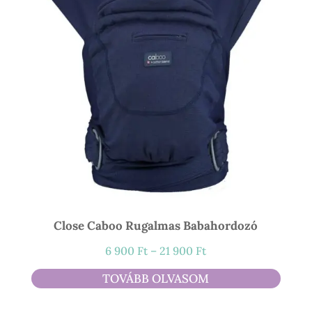
Close Caboo Rugalmas Babahordozó
Ártartomány:
6 900
Ft
–
21 900
Ft
6
TOVÁBB OLVASOM
900 Ft
-