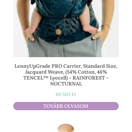
LennyUpGrade PRO Carrier, Standard Size,
Jacquard Weave, (54% Cotton, 46%
TENCEL™ Lyocell) - RAINFOREST -
NOCTURNAL
69 503
Ft
TOVÁBB OLVASOM