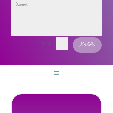
=
Küldés
5 + 11