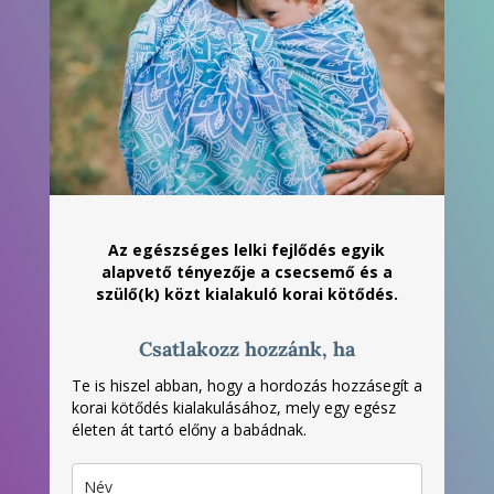
Az egészséges lelki fejlődés egyik
alapvető tényezője a csecsemő és a
szülő(k) közt kialakuló korai kötődés.
Csatlakozz hozzánk, ha
Te is hiszel abban, hogy a hordozás hozzásegít a
korai kötődés kialakulásához, mely egy egész
életen át tartó előny a babádnak.