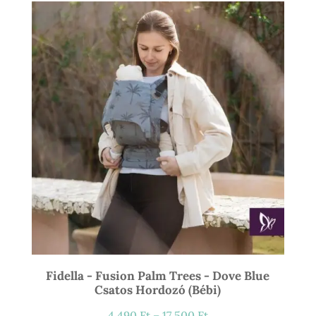
21
900 Ft
Fidella - Fusion Palm Trees - Dove Blue
Csatos Hordozó (bébi)
Ártartomány:
4 490
Ft
–
17 500
Ft