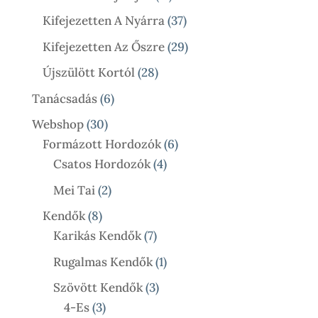
Termék
37
Kifejezetten A Nyárra
37
Termék
29
Kifejezetten Az Őszre
29
Termék
28
Újszülött Kortól
28
Termék
6
Tanácsadás
6
Termék
30
Webshop
30
Termék
6
Formázott Hordozók
6
4
Termék
Csatos Hordozók
4
Termék
2
Mei Tai
2
Termék
8
Kendők
8
Termék
7
Karikás Kendők
7
Termék
1
Rugalmas Kendők
1
Termék
3
Szövött Kendők
3
3
Termék
4-Es
3