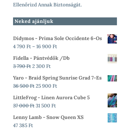
Ellenőrizd Annak Biztonságát.
Neked ajánljuk
Didymos - Prima Sole Occidente 6-Os
Ártartomány:
4 790
Ft
–
16 900
Ft
4
Fidella - Pántvédők /db
790 Ft
Original
Current
3 790
Ft
2 300
Ft
-
Price
Price
Yaro - Braid Spring Sunrise Grad 7-Es
16
Was:
Is:
Original
Current
36 500
Ft
25 900
Ft
900 Ft
3
2
Price
Price
LittleFrog - Linen Aurora Cube 5
790 Ft.
300 Ft.
Was:
Is:
Original
Current
37 000
Ft
31 500
Ft
36
25
Price
Price
Lenny Lamb - Snow Queen XS
500 Ft.
900 Ft.
Was:
Is:
47 385
Ft
37
31