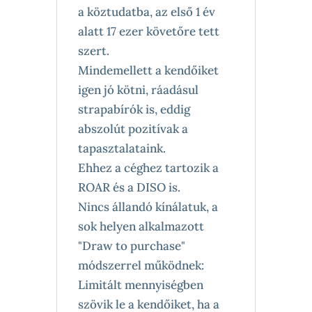
a köztudatba, az első 1 év
alatt 17 ezer követőre tett
szert.
Mindemellett a kendőiket
igen jó kötni, ráadásul
strapabírók is, eddig
abszolút pozitívak a
tapasztalataink.
Ehhez a céghez tartozik a
ROAR és a DISO is.
Nincs állandó kínálatuk, a
sok helyen alkalmazott
"Draw to purchase"
módszerrel működnek:
Limitált mennyiségben
szövik le a kendőiket, ha a