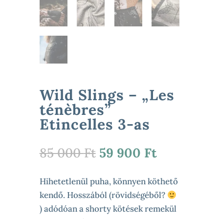
Wild Slings – „Les
ténèbres”
Etincelles 3-as
Original
Current
85 000
Ft
59 900
Ft
price
price
was:
is:
Hihetetlenül puha, könnyen köthető
85
59
kendő. Hosszából (rövidségéből?
000 Ft.
900 Ft.
) adódóan a shorty kötések remekül