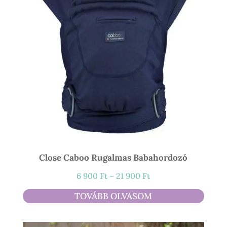
Close Caboo Rugalmas Babahordozó
Ártartomány:
6 900
Ft
–
21 900
Ft
6
TOVÁBB OLVASOM
900 Ft
-