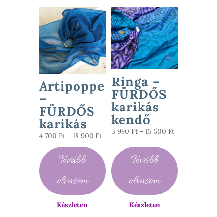
Ringa –
Artipoppe
FÜRDŐS
–
karikás
FÜRDŐS
kendő
karikás
Ártartomány:
3 990
Ft
–
15 500
Ft
Ártartomány:
4 700
Ft
–
18 900
Ft
3
4
990 Ft
Tovább
Tovább
700 Ft
-
-
15
olvasom
olvasom
18
500 Ft
900 Ft
Készleten
Készleten