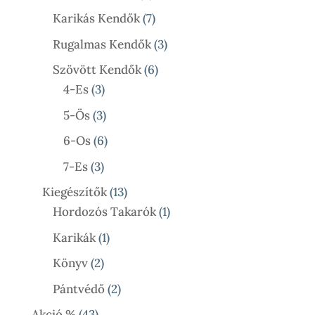
Termék
7
Karikás Kendők
7
Termék
3
Rugalmas Kendők
3
Termék
6
Szövött Kendők
6
3
Termék
4-Es
3
Termék
3
5-Ös
3
Termék
6
6-Os
6
Termék
3
7-Es
3
Termék
13
Kiegészítők
13
Termék
1
Hordozós Takarók
1
Termék
1
Karikák
1
Termék
2
Könyv
2
Termék
2
Pántvédő
2
Termék
43
Akció %
43