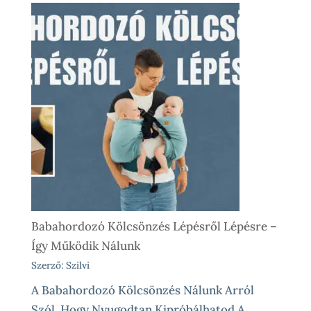
Babahordozó Kölcsönzés Lépésről Lépésre –
Így Működik Nálunk
Szerző: Szilvi
A Babahordozó Kölcsönzés Nálunk Arról
Szól, Hogy Nyugodtan Kipróbálhatod A