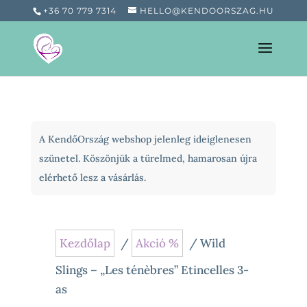
+36 70 779 7314
HELLO@KENDOORSZAG.HU
A KendőOrszág webshop jelenleg ideiglenesen
szünetel. Köszönjük a türelmed, hamarosan újra
elérhető lesz a vásárlás.
Kezdőlap
/
Akció %
/ Wild
Slings – „Les ténèbres” Etincelles 3-
as