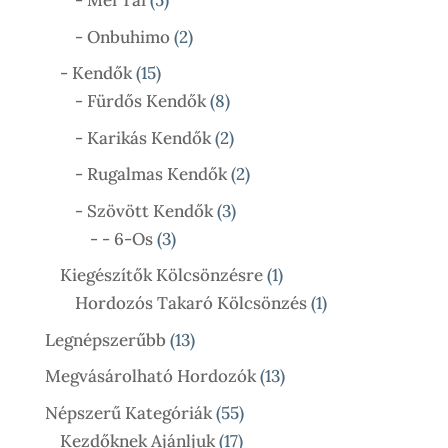
- Mei Tai
5
Termék
2
- Onbuhimo
2
Termék
15
- Kendők
15
Termék
8
- Fürdős Kendők
8
Termék
2
- Karikás Kendők
2
Termék
2
- Rugalmas Kendők
2
Termék
3
- Szövött Kendők
3
3
Termék
- - 6-Os
3
Termék
1
Kiegészítők Kölcsönzésre
1
Termék
1
Hordozós Takaró Kölcsönzés
1
Termék
13
Legnépszerűbb
13
Termék
13
Megvásárolható Hordozók
13
Termék
55
Népszerű Kategóriák
55
17
Termék
Kezdőknek Ajánljuk
17