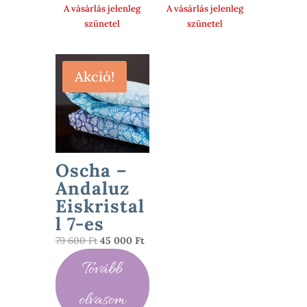
A vásárlás jelenleg
A vásárlás jelenleg
szünetel
szünetel
Akció!
Oscha –
Andaluz
Eiskristal
l 7-es
Original
Current
79 600
Ft
45 000
Ft
price
price
Tovább
was:
is:
79
45
olvasom
600 Ft.
000 Ft.