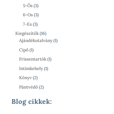
Termék
3
5-Ös
3
Termék
3
6-Os
3
Termék
3
7-Es
3
Termék
16
Kiegészítők
16
Termék
1
Ajándékutalvány
1
Termék
1
Cipő
1
Termék
1
Frissentartók
1
Termék
1
Intimkehely
1
Termék
2
Könyv
2
Termék
2
Pántvédő
2
Termék
Blog cikkek: