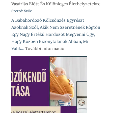
Vásárlás Előtt És Különleges Élethelyzetekre
Szerző: Szilvi
A Babahordozó Kölcsönzés Egyrészt
Azoknak Szól, Akik Nem Szeretnének Rögtön
Egy Nagy Értékű Hordozót Megvenni Úgy,
Hogy Közben Bizonytalanok Abban, Mi
:
Válik…
További Információ
Babahordozó
Kölcsönzés,
Avagy
Okos
Próba
Vásárlás
Előtt
És
Különleges