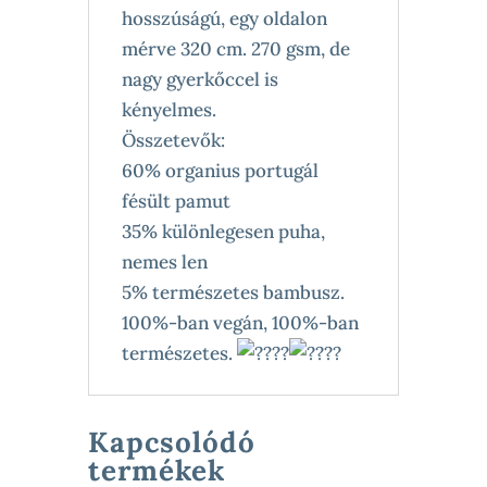
hosszúságú, egy oldalon
mérve 320 cm. 270 gsm, de
nagy gyerkőccel is
kényelmes.
Összetevők:
60% organius portugál
fésült pamut
35% különlegesen puha,
nemes len
5% természetes bambusz.
100%-ban vegán, 100%-ban
természetes.
Kapcsolódó
termékek