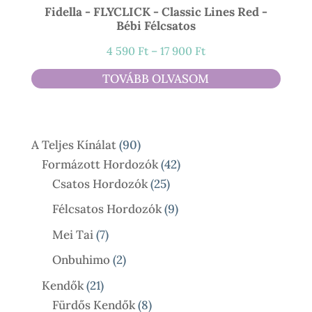
Fidella - FLYCLICK - Classic Lines Red -
Bébi Félcsatos
Ártartomány:
4 590
Ft
–
17 900
Ft
4
TOVÁBB OLVASOM
590 Ft
-
17
90
A Teljes Kínálat
90
900 Ft
Termék
42
Formázott Hordozók
42
25
Termék
Csatos Hordozók
25
Termék
9
Félcsatos Hordozók
9
Termék
7
Mei Tai
7
Termék
2
Onbuhimo
2
Termék
21
Kendők
21
Termék
8
Fürdős Kendők
8