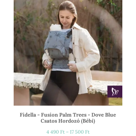
21
900 Ft
Fidella - Fusion Palm Trees - Dove Blue
Csatos Hordozó (bébi)
Ártartomány:
4 490
Ft
–
17 500
Ft