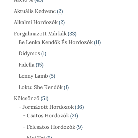
Termék
2
Aktuális Kedvenc
2
Termék
2
Alkalmi Hordozók
2
Termék
33
Forgalmazott Márkák
33
Termék
11
Be Lenka Kendők És Hordozók
11
Termék
1
Didymos
1
Termék
15
Fidella
15
Termék
5
Lenny Lamb
5
Termék
1
Loktu She Kendők
1
Termék
51
Kölcsönző
51
Termék
36
- Formázott Hordozók
36
21
Termék
- Csatos Hordozók
21
Termék
9
- Félcsatos Hordozók
9
Termék
5