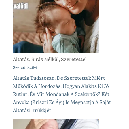
Altatás, Sírás Nélkül, Szeretettel
Szerző: Szilvi
Altatás Tudatosan, De Szeretettel: Miért
Működik A Hordozás, Hogyan Alakíts Ki Jó
Rutint, És Mit Mondanak A Szakértők? Két
Anyuka (Kriszti És Ági) Is Megosztja A Saját
Altatási Trükkjét.