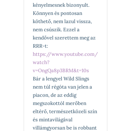
kényelmesnek bizonyult.
Könnyen és pontosan
köthető, nem lazul vissza,
nem csúszik. Ezzel a
kendővel szerettem meg az
RRR-t:
https://www.youtube.com/
watch?
v=OngQa8p3BRM&t=10s
Bár a lengyel Wild Slings
nem túl régóta van jelen a
piacon, de az eddig
megszokottól merőben
eltérő, természetközeli szín
és mintavilágával
villámgyorsan be is robbant