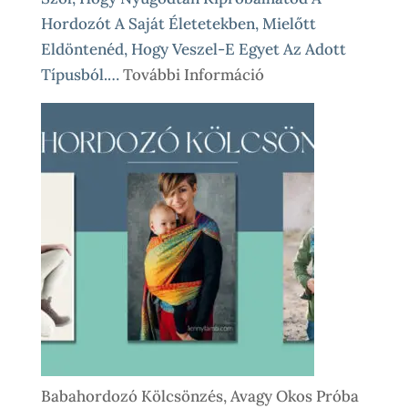
Hordozót A Saját Életetekben, Mielőtt
Eldöntenéd, Hogy Veszel-E Egyet Az Adott
:
Típusból.…
További Információ
Babahordozó
Kölcsönzés
Lépésről
Lépésre
–
Így
Működik
Nálunk
Babahordozó Kölcsönzés, Avagy Okos Próba