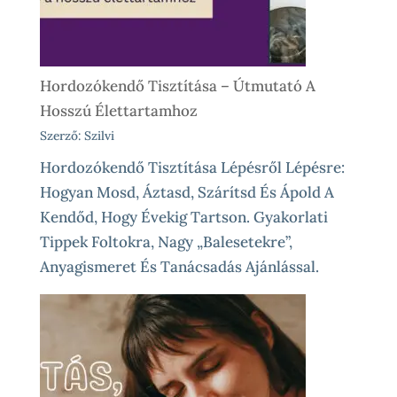
Élethelyzetekre
Hordozókendő Tisztítása – Útmutató A
Hosszú Élettartamhoz
Szerző: Szilvi
Hordozókendő Tisztítása Lépésről Lépésre:
Hogyan Mosd, Áztasd, Szárítsd És Ápold A
Kendőd, Hogy Évekig Tartson. Gyakorlati
Tippek Foltokra, Nagy „balesetekre”,
Anyagismeret És Tanácsadás Ajánlással.