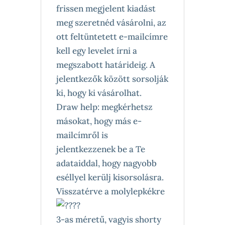
frissen megjelent kiadást
meg szeretnéd vásárolni, az
ott feltüntetett e-mailcímre
kell egy levelet írni a
megszabott határideig. A
jelentkezők között sorsolják
ki, hogy ki vásárolhat.
Draw help: megkérhetsz
másokat, hogy más e-
mailcímről is
jelentkezzenek be a Te
adataiddal, hogy nagyobb
eséllyel kerülj kisorsolásra.
Visszatérve a molylepkékre
3-as méretű, vagyis shorty