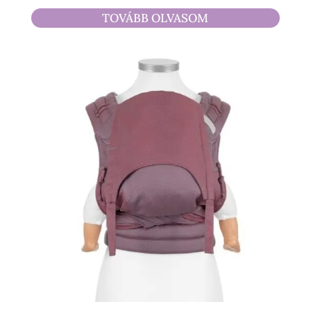
4
TOVÁBB OLVASOM
490 Ft
-
17
500 Ft