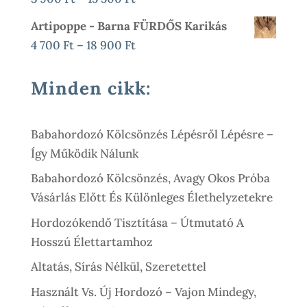
000 Ft.
900 Ft.
3
Artipoppe - Barna FÜRDŐS Karikás
900 Ft
Ártartomány:
4 700
Ft
–
18 900
Ft
-
4
15
700 Ft
Minden cikk:
500 Ft
-
18
Babahordozó Kölcsönzés Lépésről Lépésre –
900 Ft
Így Működik Nálunk
Babahordozó Kölcsönzés, Avagy Okos Próba
Vásárlás Előtt És Különleges Élethelyzetekre
Hordozókendő Tisztítása – Útmutató A
Hosszú Élettartamhoz
Altatás, Sírás Nélkül, Szeretettel
Használt Vs. Új Hordozó – Vajon Mindegy,