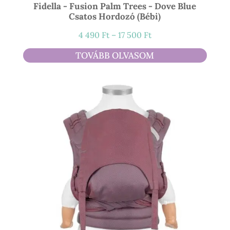
Fidella - Fusion Palm Trees - Dove Blue
Csatos Hordozó (bébi)
Ártartomány:
4 490
Ft
–
17 500
Ft
4
TOVÁBB OLVASOM
490 Ft
-
17
500 Ft