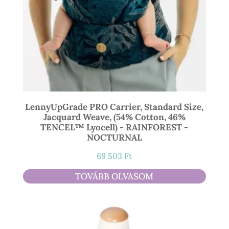
LennyUpGrade PRO Carrier, Standard Size,
Jacquard Weave, (54% Cotton, 46%
TENCEL™ Lyocell) - RAINFOREST -
NOCTURNAL
69 503
Ft
TOVÁBB OLVASOM