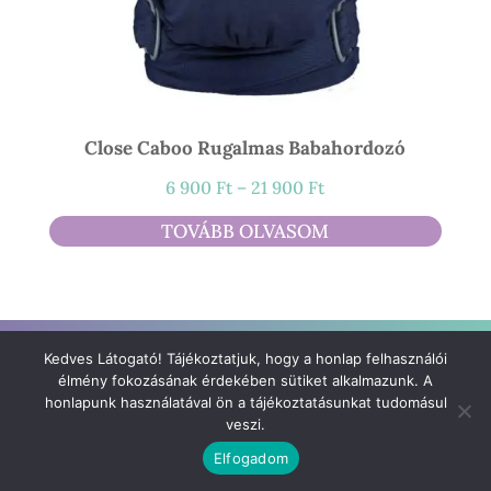
Close Caboo Rugalmas Babahordozó
Ártartomány:
6 900
Ft
–
21 900
Ft
6
TOVÁBB OLVASOM
900 Ft
-
21
900 Ft
Kedves Látogató! Tájékoztatjuk, hogy a honlap felhasználói
élmény fokozásának érdekében sütiket alkalmazunk. A
honlapunk használatával ön a tájékoztatásunkat tudomásul
veszi.
Elfogadom