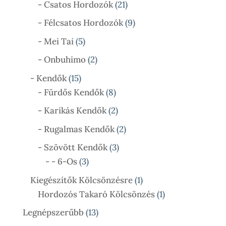
21
Termék
- Csatos Hordozók
21
Termék
9
- Félcsatos Hordozók
9
Termék
5
- Mei Tai
5
Termék
2
- Onbuhimo
2
Termék
15
- Kendők
15
Termék
8
- Fürdős Kendők
8
Termék
2
- Karikás Kendők
2
Termék
2
- Rugalmas Kendők
2
Termék
3
- Szövött Kendők
3
3
Termék
- - 6-Os
3
Termék
1
Kiegészítők Kölcsönzésre
1
Termék
1
Hordozós Takaró Kölcsönzés
1
Termék
13
Legnépszerűbb
13