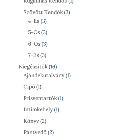
1
Rugalmas Kendők
1
Termék
3
Szövött Kendők
3
3
Termék
4-Es
3
Termék
3
5-Ös
3
Termék
3
6-Os
3
Termék
3
7-Es
3
Termék
16
Kiegészítők
16
Termék
1
Ajándékutalvány
1
Termék
1
Cipő
1
Termék
1
Frissentartók
1
Termék
1
Intimkehely
1
Termék
2
Könyv
2
Termék
2
Pántvédő
2