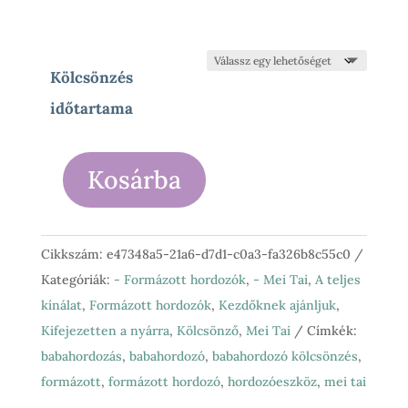
500 Ft
Kölcsönzés
időtartama
Kosárba
Fidella
-
mei
Cikkszám:
e47348a5-21a6-d7d1-c0a3-fa326b8c55c0
tai
Kategóriák:
- Formázott hordozók
,
- Mei Tai
,
A teljes
(bébi)
kínálat
,
Formázott hordozók
,
Kezdőknek ajánljuk
,
Feather
Kifejezetten a nyárra
,
Kölcsönző
,
Mei Tai
Címkék:
Rain
babahordozás
,
babahordozó
,
babahordozó kölcsönzés
,
mennyiség
formázott
,
formázott hordozó
,
hordozóeszköz
,
mei tai