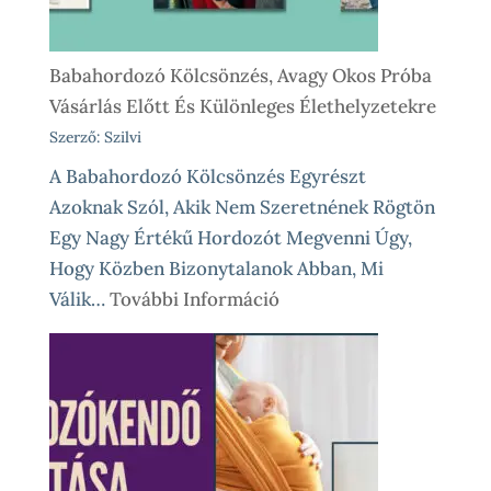
Babahordozó Kölcsönzés, Avagy Okos Próba
Vásárlás Előtt És Különleges Élethelyzetekre
Szerző: Szilvi
A Babahordozó Kölcsönzés Egyrészt
Azoknak Szól, Akik Nem Szeretnének Rögtön
Egy Nagy Értékű Hordozót Megvenni Úgy,
Hogy Közben Bizonytalanok Abban, Mi
:
Válik…
További Információ
Babahordozó
Kölcsönzés,
Avagy
Okos
Próba
Vásárlás