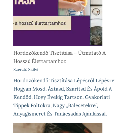
Előtt
És
Különleges
Élethelyzetekre
Hordozókendő Tisztítása – Útmutató A
Hosszú Élettartamhoz
Szerző: Szilvi
Hordozókendő Tisztítása Lépésről Lépésre:
Hogyan Mosd, Áztasd, Szárítsd És Ápold A
Kendőd, Hogy Évekig Tartson. Gyakorlati
Tippek Foltokra, Nagy „balesetekre”,
Anyagismeret És Tanácsadás Ajánlással.