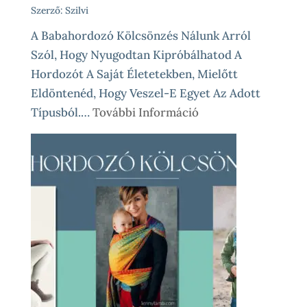
Szerző: Szilvi
A Babahordozó Kölcsönzés Nálunk Arról
Szól, Hogy Nyugodtan Kipróbálhatod A
Hordozót A Saját Életetekben, Mielőtt
Eldöntenéd, Hogy Veszel-E Egyet Az Adott
:
Típusból.…
További Információ
Babahordozó
Kölcsönzés
Lépésről
Lépésre
–
Így
Működik
Nálunk