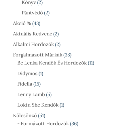
2
Könyv
2
Termék
2
Pántvédő
2
Termék
43
Akció %
43
Termék
2
Aktuális Kedvenc
2
Termék
2
Alkalmi Hordozók
2
Termék
33
Forgalmazott Márkák
33
Termék
11
Be Lenka Kendők És Hordozók
11
Termék
1
Didymos
1
Termék
15
Fidella
15
Termék
5
Lenny Lamb
5
Termék
1
Loktu She Kendők
1
Termék
51
Kölcsönző
51
Termék
36
- Formázott Hordozók
36