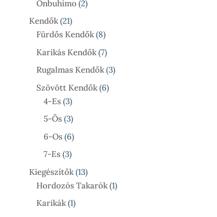
2
Onbuhimo
2
Termék
21
Kendők
21
Termék
8
Fürdős Kendők
8
Termék
7
Karikás Kendők
7
Termék
3
Rugalmas Kendők
3
Termék
6
Szövött Kendők
6
3
Termék
4-Es
3
Termék
3
5-Ös
3
Termék
6
6-Os
6
Termék
3
7-Es
3
Termék
13
Kiegészítők
13
Termék
1
Hordozós Takarók
1
Termék
1
Karikák
1
Termék