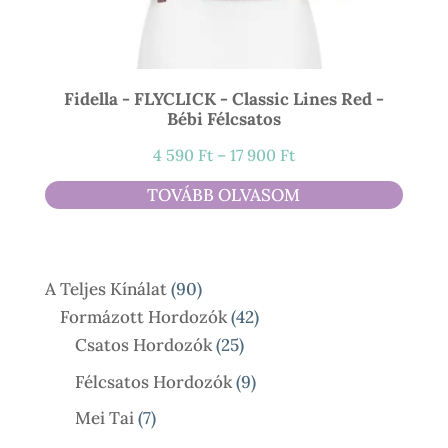
Fidella - FLYCLICK - Classic Lines Red -
Bébi Félcsatos
Ártartomány:
4 590
Ft
–
17 900
Ft
4
TOVÁBB OLVASOM
590 Ft
-
17
90
A Teljes Kínálat
90
900 Ft
Termék
42
Formázott Hordozók
42
25
Termék
Csatos Hordozók
25
Termék
9
Félcsatos Hordozók
9
Termék
7
Mei Tai
7
Termék