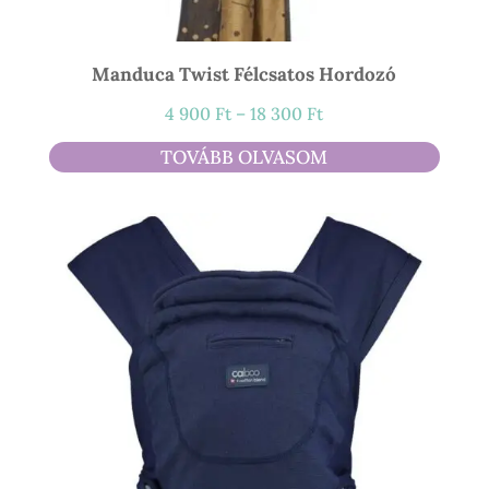
Manduca Twist Félcsatos Hordozó
Ártartomány:
4 900
Ft
–
18 300
Ft
4
TOVÁBB OLVASOM
900 Ft
-
18
300 Ft