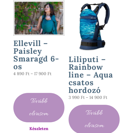
Ellevill –
Paisley
Smaragd 6-
Liliputi –
os
Rainbow
line – Aqua
Ártartomány:
4 890
Ft
–
17 900
Ft
4
csatos
890 Ft
hordozó
-
Ártartomány:
3 990
Ft
–
14 900
Ft
Tovább
17
3
900 Ft
990 Ft
Tovább
olvasom
-
olvasom
14
Készleten
900 Ft