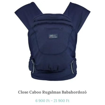
Close Caboo Rugalmas Babahordozó
Ártartomány:
6 900
Ft
–
21 900
Ft