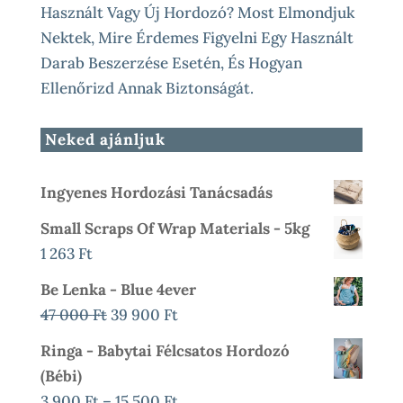
Használt Vagy Új Hordozó? Most Elmondjuk
Nektek, Mire Érdemes Figyelni Egy Használt
Darab Beszerzése Esetén, És Hogyan
Ellenőrizd Annak Biztonságát.
Neked ajánljuk
Ingyenes Hordozási Tanácsadás
Small Scraps Of Wrap Materials - 5kg
1 263
Ft
Be Lenka - Blue 4ever
Original
Current
47 000
Ft
39 900
Ft
Price
Price
Ringa - Babytai Félcsatos Hordozó
Was:
Is:
(bébi)
47
39
Ártartomány:
3 900
Ft
–
15 500
Ft