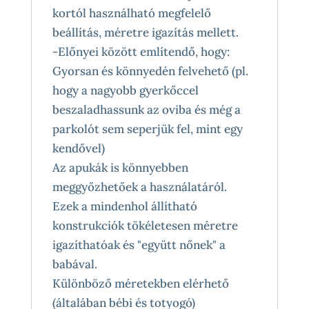
kortól használható megfelelő
beállítás, méretre igazítás mellett.
-Előnyei között említendő, hogy:
Gyorsan és könnyedén felvehető (pl.
hogy a nagyobb gyerkőccel
beszaladhassunk az oviba és még a
parkolót sem seperjük fel, mint egy
kendővel)
Az apukák is könnyebben
meggyőzhetőek a használatáról.
Ezek a mindenhol állítható
konstrukciók tökéletesen méretre
igazíthatóak és "együtt nőnek" a
babával.
Különböző méretekben elérhető
(általában bébi és totyogó)