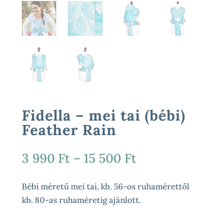
Fidella – mei tai (bébi)
Feather Rain
Ártartomány:
3 990
Ft
–
15 500
Ft
3
990 Ft
Bébi méretű mei tai, kb. 56-os ruhamérettől
-
kb. 80-as ruhaméretig ajánlott.
15