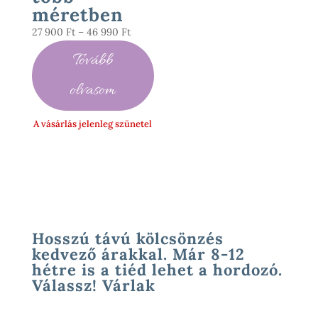
méretben
Ártartomány:
27 900
Ft
–
46 990
Ft
27
Tovább
900 Ft
-
olvasom
46
990 Ft
A vásárlás jelenleg szünetel
Hosszú távú kölcsönzés
kedvező árakkal. Már 8-12
hétre is a tiéd lehet a hordozó.
Válassz! Várlak