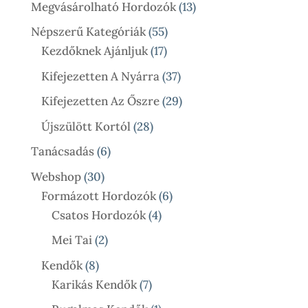
Termék
13
Megvásárolható Hordozók
13
Termék
55
Népszerű Kategóriák
55
17
Termék
Kezdőknek Ajánljuk
17
Termék
37
Kifejezetten A Nyárra
37
Termék
29
Kifejezetten Az Őszre
29
Termék
28
Újszülött Kortól
28
Termék
6
Tanácsadás
6
Termék
30
Webshop
30
Termék
6
Formázott Hordozók
6
4
Termék
Csatos Hordozók
4
Termék
2
Mei Tai
2
Termék
8
Kendők
8
Termék
7
Karikás Kendők
7
Termék