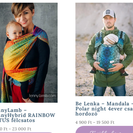
Be Lenka – Mandala 
Polar night 4ever csa
nnyLamb –
hordozó
nnyHybrid RAINBOW
US félcsatos
Ártartom
4 900
Ft
–
19 500
Ft
Ártartomány:
00
Ft
–
23 000
Ft
4