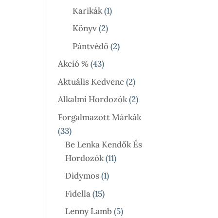
Termék
1
Karikák
1
Termék
2
Könyv
2
Termék
2
Pántvédő
2
Termék
43
Akció %
43
Termék
2
Aktuális Kedvenc
2
Termék
2
Alkalmi Hordozók
2
Termék
Forgalmazott Márkák
33
33
Termék
Be Lenka Kendők És
11
Hordozók
11
Termék
1
Didymos
1
Termék
15
Fidella
15
Termék
5
Lenny Lamb
5