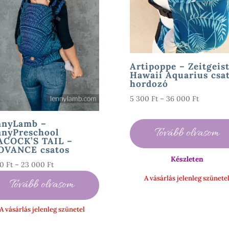
Artipoppe – Zeitgeis
Hawaii Aquarius csa
hordozó
Ártartom
5 300
Ft
–
36 000
Ft
5
300 Ft
nnyLamb –
Tovább olvasom
nnyPreschool
-
ACOCK’S TAIL –
36
OVANCE csatos
000 Ft
Készleten
Ártartomány:
00
Ft
–
23 000
Ft
5
A vásárlás jelenleg szünete
Tovább olvasom
600 Ft
-
A vásárlás jelenleg szünetel
23
000 Ft