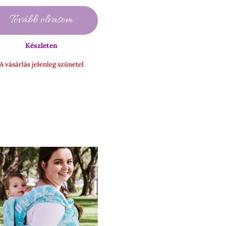
-
Tovább olvasom
1
900 Ft
Készleten
A vásárlás jelenleg szünetel