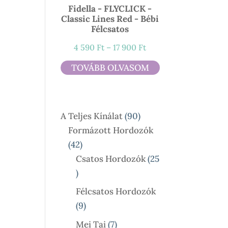
Fidella - FLYCLICK -
Classic Lines Red - Bébi
Félcsatos
Ártartomány:
4 590
Ft
–
17 900
Ft
4
TOVÁBB OLVASOM
590 Ft
-
17
90
A Teljes Kínálat
90
900 Ft
Termék
Formázott Hordozók
42
42
Termék
Csatos Hordozók
25
25
Termék
Félcsatos Hordozók
9
9
Termék
7
Mei Tai
7