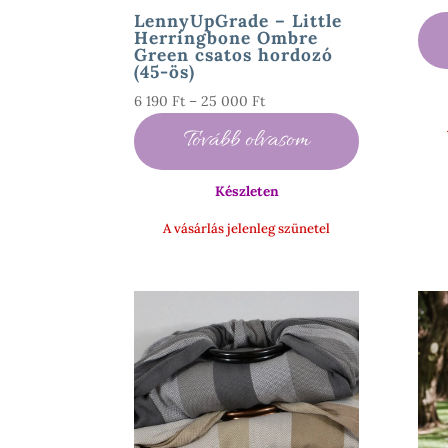
LennyUpGrade – Little
Herringbone Ombre
Green csatos hordozó
(45-ös)
Ártartomány:
6 190
Ft
–
25 000
Ft
6
Tovább olvasom
190 Ft
-
Készleten
25
000 Ft
A vásárlás jelenleg szünetel