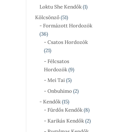
Termék
1
Loktu She Kendők
1
Termék
51
Kölcsönző
51
Termék
- Formázott Hordozók
36
36
Termék
- Csatos Hordozók
21
21
Termék
- Félcsatos
9
Hordozók
9
Termék
5
- Mei Tai
5
Termék
2
- Onbuhimo
2
Termék
15
- Kendők
15
Termék
8
- Fürdős Kendők
8
Termék
2
- Karikás Kendők
2
Termék
- Rugalmas Kendők