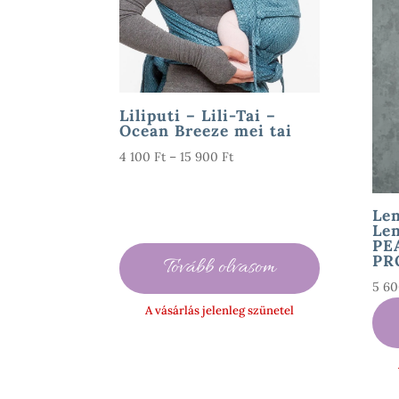
Liliputi – Lili-Tai –
Ocean Breeze mei tai
Ártartomány:
4 100
Ft
–
15 900
Ft
4
100 Ft
Le
-
Le
15
PE
900 Ft
PR
Tovább olvasom
5 6
A vásárlás jelenleg szünetel