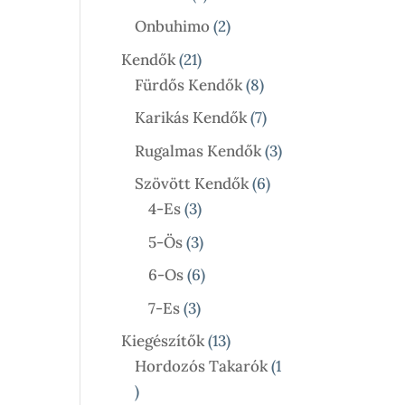
Termék
2
Onbuhimo
2
Termék
21
Kendők
21
Termék
8
Fürdős Kendők
8
Termék
7
Karikás Kendők
7
Termék
3
Rugalmas Kendők
3
Termék
6
Szövött Kendők
6
3
Termék
4-Es
3
Termék
3
5-Ös
3
Termék
6
6-Os
6
Termék
3
7-Es
3
Termék
13
Kiegészítők
13
Termék
Hordozós Takarók
1
1