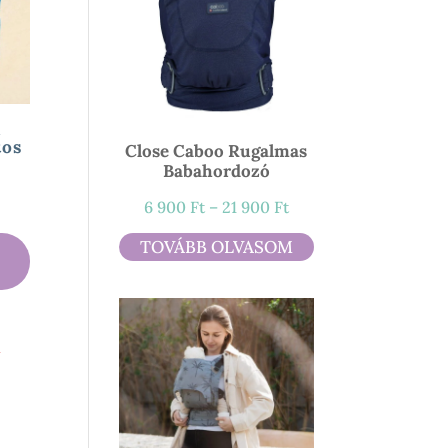
t
tos
Close Caboo Rugalmas
Babahordozó
ány:
Ártartomány:
6 900
Ft
–
21 900
Ft
6
TOVÁBB OLVASOM
900 Ft
-
21
900 Ft
l