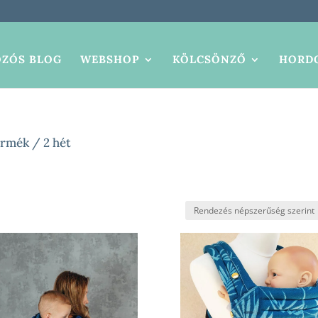
ZÓS BLOG
WEBSHOP
KÖLCSÖNZŐ
HORDO
rmék / 2 hét