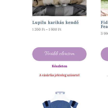
Lupilu karikás kendő
Fid
Fea
Ártartomány:
1 200
Ft
–
1 900
Ft
3 9
1
200 Ft
-
1
Tovább olvasom
900 Ft
Készleten
A vásárlás jelenleg szünetel