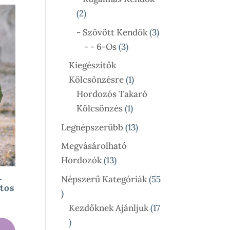
2
2
Termék
3
- Szövött Kendők
3
3
Termék
- - 6-Os
3
Termék
Kiegészítők
1
Kölcsönzésre
1
Termék
Hordozós Takaró
1
Kölcsönzés
1
Termék
13
Legnépszerűbb
13
Termék
Megvásárolható
13
Hordozók
13
Termék
Népszerű Kategóriák
55
–
tos
55
Termék
Kezdőknek Ajánljuk
17
ány:
17