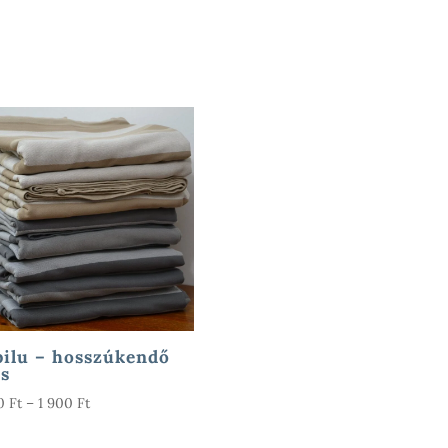
ilu – hosszúkendő
s
Ártartomány:
00
Ft
–
1 900
Ft
1
200 Ft