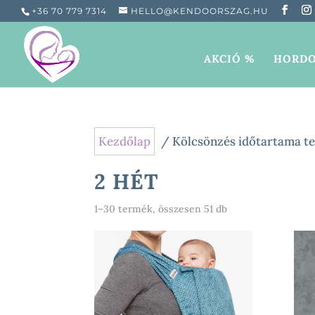
+36 70 779 7314
HELLO@KENDOORSZAG.HU
AKCIÓ %
HORDO
Kezdőlap
/ Kölcsönzés időtartama te
2 HÉT
Sorted
1–30 termék, összesen 51 db
by
popularity