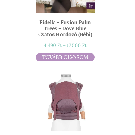
Fidella - Fusion Palm
Trees - Dove Blue
Csatos Hordozó (bébi)
Ártartomány:
4 490
Ft
–
17 500
Ft
4
TOVÁBB OLVASOM
490 Ft
-
17
500 Ft