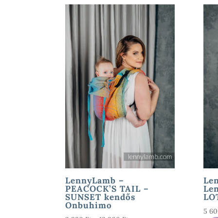
LennyLamb –
Le
PEACOCK’S TAIL –
Le
SUNSET kendős
LOT
Onbuhimo
5 6