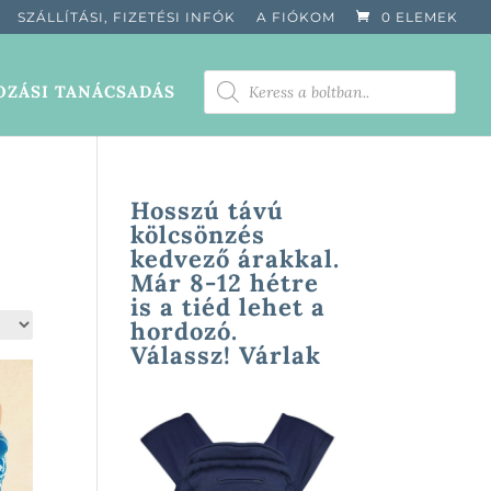
SZÁLLÍTÁSI, FIZETÉSI INFÓK
A FIÓKOM
0 ELEMEK
PRODUCTS
ZÁSI TANÁCSADÁS
SEARCH
Hosszú távú
kölcsönzés
kedvező árakkal.
Már 8-12 hétre
is a tiéd lehet a
hordozó.
Válassz! Várlak