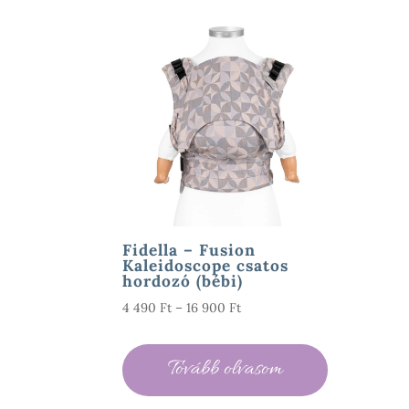
Fidella – Fusion
Kaleidoscope csatos
hordozó (bébi)
Ártartomány:
4 490
Ft
–
16 900
Ft
4
490 Ft
Tovább olvasom
-
16