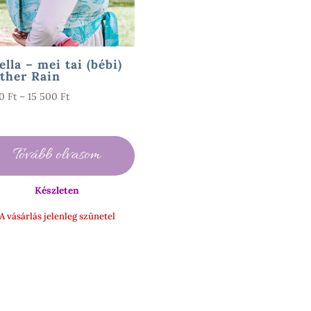
ella – mei tai (bébi)
ther Rain
Ártartomány:
90
Ft
–
15 500
Ft
3
990 Ft
-
Tovább olvasom
15
500 Ft
Készleten
A vásárlás jelenleg szünetel