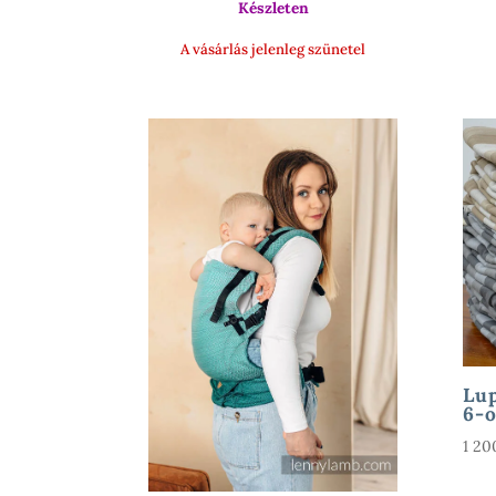
900 Ft
Készleten
A vásárlás jelenleg szünetel
Lup
6-o
1 2