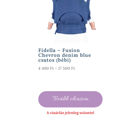
Fidella – Fusion
Chevron denim blue
csatos (bébi)
Ártartomány:
4 490
Ft
–
17 500
Ft
4
490 Ft
-
17
Tovább olvasom
500 Ft
A vásárlás jelenleg szünetel