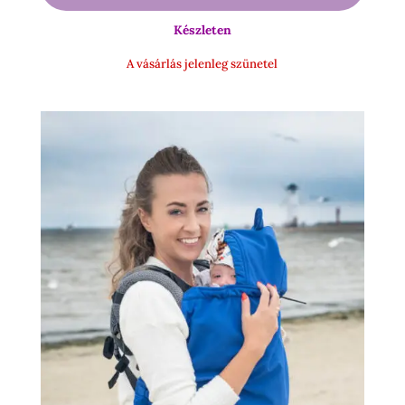
-
Készleten
16
900 Ft
A vásárlás jelenleg szünetel