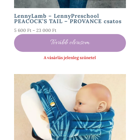
LennyLamb – LennyPreschool
PEACOCK’S TAIL – PROVANCE csatos
Ártartomány:
5 600
Ft
–
23 000
Ft
5
Tovább olvasom
600 Ft
-
A vásárlás jelenleg szünetel
23
000 Ft