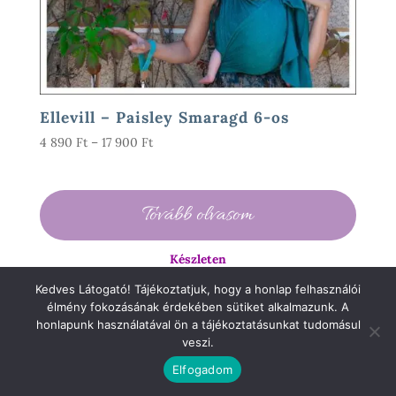
Ellevill – Paisley Smaragd 6-os
Ártartomány:
4 890
Ft
–
17 900
Ft
4
890 Ft
-
Tovább olvasom
17
900 Ft
Készleten
Kedves Látogató! Tájékoztatjuk, hogy a honlap felhasználói
A vásárlás jelenleg szünetel
élmény fokozásának érdekében sütiket alkalmazunk. A
honlapunk használatával ön a tájékoztatásunkat tudomásul
veszi.
Akció!
Elfogadom