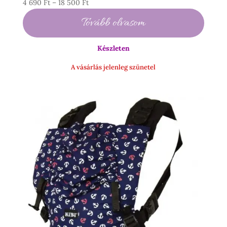
Ártartomány:
4 690
Ft
–
18 500
Ft
4
Tovább olvasom
690 Ft
-
Készleten
18
500 Ft
A vásárlás jelenleg szünetel