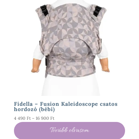
Fidella – Fusion Kaleidoscope csatos
hordozó (bébi)
Ártartomány:
4 490
Ft
–
16 900
Ft
4
Tovább olvasom
490 Ft