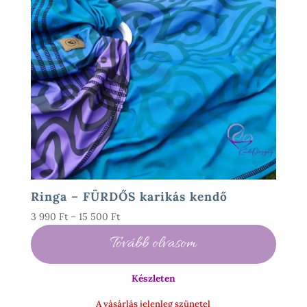
Ringa – FÜRDŐS karikás kendő
Ártartomány:
3 990
Ft
–
15 500
Ft
3
Tovább olvasom
990 Ft
-
Készleten
15
500 Ft
A vásárlás jelenleg szünetel