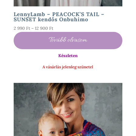
LennyLamb – PEACOCK’S TAIL –
SUNSET kendős Onbuhimo
Ártartomány:
2 990
Ft
–
12 900
Ft
2
Tovább olvasom
990 Ft
-
Készleten
12
900 Ft
A vásárlás jelenleg szünetel