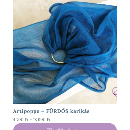
Artipoppe – FÜRDŐS karikás
Ártartomány:
4 700
Ft
–
18 900
Ft
4