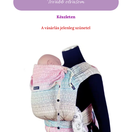
Tovább olvasom
990 Ft
-
Készleten
15
500 Ft
A vásárlás jelenleg szünetel