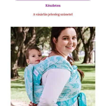
-
Készleten
16
900 Ft
A vásárlás jelenleg szünetel