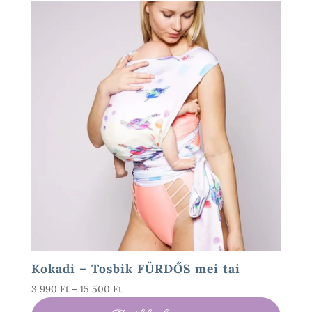
Kokadi – Tosbik FÜRDŐS mei tai
Ártartomány:
3 990
Ft
–
15 500
Ft
3