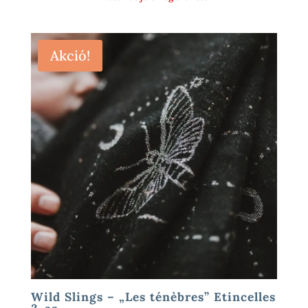
Akció!
Wild Slings – „Les ténèbres” Etincelles