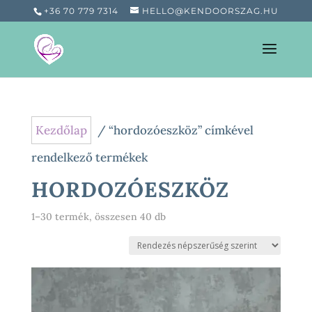
+36 70 779 7314
HELLO@KENDOORSZAG.HU
Kezdőlap
/ “hordozóeszköz” címkével
rendelkező termékek
HORDOZÓESZKÖZ
Sorted
1–30 termék, összesen 40 db
by
popularity