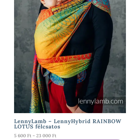
LennyLamb – LennyHybrid RAINBOW
LOTUS félcsatos
Ártartomány:
5 600
Ft
–
23 000
Ft