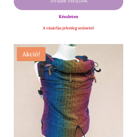
Tovább olvasom
700 Ft
-
Készleten
18
900 Ft
A vásárlás jelenleg szünetel
Akció!