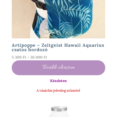
Artipoppe – Zeitgeist Hawaii Aquarius
csatos hordozó
Ártartomány:
5 300
Ft
–
36 000
Ft
5
Tovább olvasom
300 Ft
-
Készleten
36
000 Ft
A vásárlás jelenleg szünetel