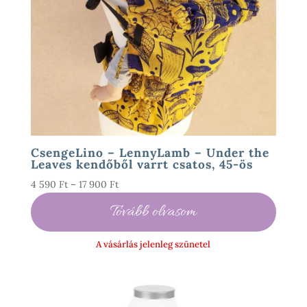
CsengeLino – LennyLamb – Under the
Leaves kendőből varrt csatos, 45-ös
Ártartomány:
4 590
Ft
–
17 900
Ft
4
Tovább olvasom
590 Ft
-
A vásárlás jelenleg szünetel
17
900 Ft