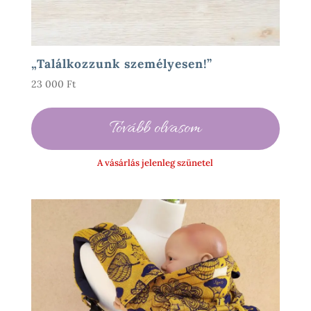
„Találkozzunk személyesen!”
23 000
Ft
Tovább olvasom
A vásárlás jelenleg szünetel