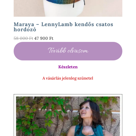
Maraya – LennyLamb kendős csatos
hordozó
Original
Current
58 000
Ft
47 900
Ft
price
price
Tovább olvasom
was:
is:
58
47
000 Ft.
900 Ft.
Készleten
A vásárlás jelenleg szünetel