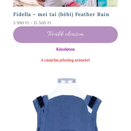
Fidella – mei tai (bébi) Feather Rain
Ártartomány:
3 990
Ft
–
15 500
Ft
3
Tovább olvasom
990 Ft
-
Készleten
15
500 Ft
A vásárlás jelenleg szünetel