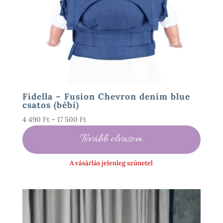
Fidella – Fusion Chevron denim blue
csatos (bébi)
Ártartomány:
4 490
Ft
–
17 500
Ft
4
Tovább olvasom
490 Ft
-
A vásárlás jelenleg szünetel
17
500 Ft