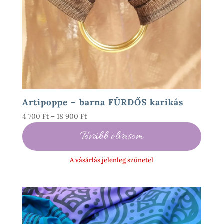
Artipoppe – barna FÜRDŐS karikás
Ártartomány:
4 700
Ft
–
18 900
Ft
4
Tovább olvasom
700 Ft
-
A vásárlás jelenleg szünetel
18
900 Ft