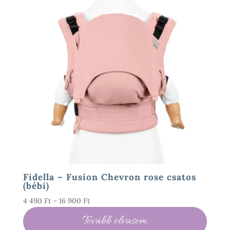
Fidella – Fusion Chevron rose csatos
(bébi)
Ártartomány:
4 490
Ft
–
16 900
Ft
4
Tovább olvasom
490 Ft