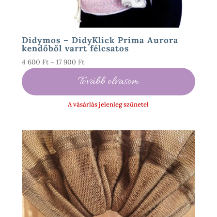
Didymos – DidyKlick Prima Aurora
kendőből varrt félcsatos
Ártartomány:
4 600
Ft
–
17 900
Ft
4
Tovább olvasom
600 Ft
-
A vásárlás jelenleg szünetel
17
900 Ft