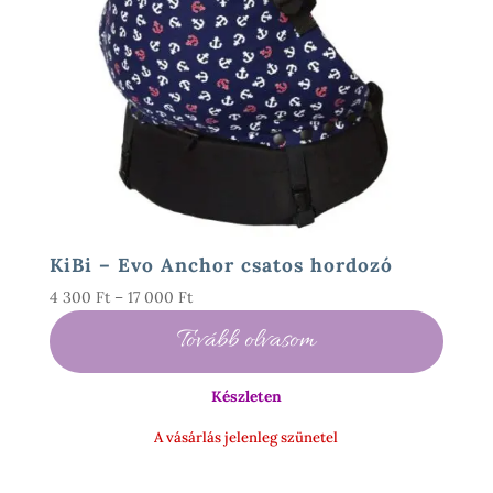
KiBi – Evo Anchor csatos hordozó
Ártartomány:
4 300
Ft
–
17 000
Ft
4
Tovább olvasom
300 Ft
-
Készleten
17
000 Ft
A vásárlás jelenleg szünetel