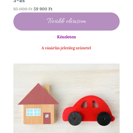
3-as
Original
Current
85 000
Ft
59 900
Ft
price
price
Tovább olvasom
was:
is:
85
59
000 Ft.
900 Ft.
Készleten
A vásárlás jelenleg szünetel