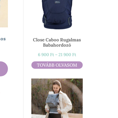
t
tos
Close Caboo Rugalmas
Babahordozó
ány:
Ártartomány:
6 900
Ft
–
21 900
Ft
6
TOVÁBB OLVASOM
900 Ft
-
21
900 Ft
l