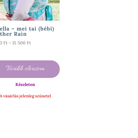
ella – mei tai (bébi)
ther Rain
Ártartomány:
90
Ft
–
15 500
Ft
3
990 Ft
-
Tovább olvasom
15
500 Ft
Készleten
A vásárlás jelenleg szünetel