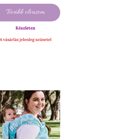
-
Tovább olvasom
1
900 Ft
Készleten
A vásárlás jelenleg szünetel