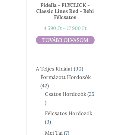
Fidella - FLYCLICK -
Classic Lines Red - Bébi
Félcsatos
Ártartomány:
4 590
Ft
–
17 900
Ft
4
TOVÁBB OLVASOM
590 Ft
-
17
90
A Teljes Kínálat
90
900 Ft
Termék
Formázott Hordozók
42
42
Termék
Csatos Hordozók
25
25
Termék
Félcsatos Hordozók
9
9
Termék
7
Mei Tai
7