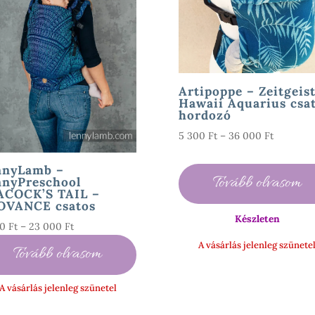
Artipoppe – Zeitgeis
Hawaii Aquarius csa
hordozó
Ártartom
5 300
Ft
–
36 000
Ft
5
300 Ft
nnyLamb –
Tovább olvasom
nnyPreschool
-
ACOCK’S TAIL –
36
OVANCE csatos
000 Ft
Készleten
Ártartomány:
00
Ft
–
23 000
Ft
5
A vásárlás jelenleg szünete
Tovább olvasom
600 Ft
-
A vásárlás jelenleg szünetel
23
000 Ft