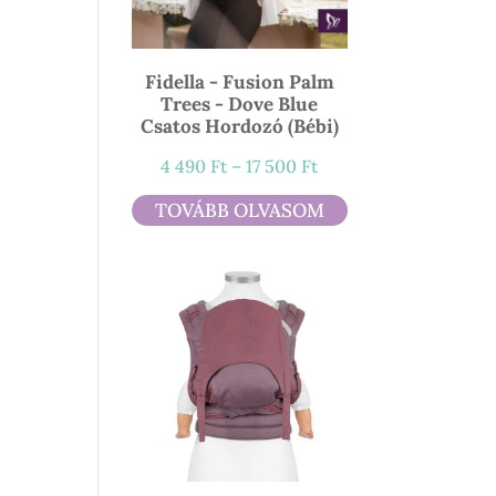
Fidella - Fusion Palm
Trees - Dove Blue
Csatos Hordozó (bébi)
Ártartomány:
4 490
Ft
–
17 500
Ft
4
TOVÁBB OLVASOM
490 Ft
-
17
500 Ft