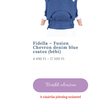
Fidella – Fusion
Chevron denim blue
csatos (bébi)
Ártartomány:
4 490
Ft
–
17 500
Ft
4
490 Ft
-
17
Tovább olvasom
500 Ft
A vásárlás jelenleg szünetel