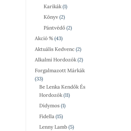
Termék
1
Karikák
1
Termék
2
Könyv
2
Termék
2
Pántvédő
2
Termék
43
Akció %
43
Termék
2
Aktuális Kedvenc
2
Termék
2
Alkalmi Hordozók
2
Termék
Forgalmazott Márkák
33
33
Termék
Be Lenka Kendők És
11
Hordozók
11
Termék
1
Didymos
1
Termék
15
Fidella
15
Termék
5
Lenny Lamb
5