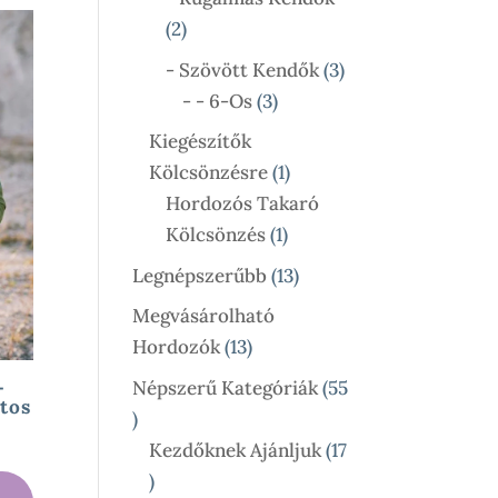
2
2
Termék
3
- Szövött Kendők
3
3
Termék
- - 6-Os
3
Termék
Kiegészítők
1
Kölcsönzésre
1
Termék
Hordozós Takaró
1
Kölcsönzés
1
Termék
13
Legnépszerűbb
13
Termék
Megvásárolható
13
Hordozók
13
Termék
Népszerű Kategóriák
55
–
tos
55
Termék
Kezdőknek Ajánljuk
17
ány:
17