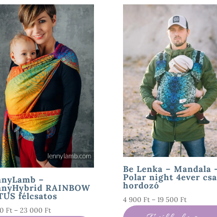
Be Lenka – Mandala 
Polar night 4ever csa
nnyLamb –
hordozó
nnyHybrid RAINBOW
US félcsatos
Ártartom
4 900
Ft
–
19 500
Ft
Ártartomány:
00
Ft
–
23 000
Ft
4