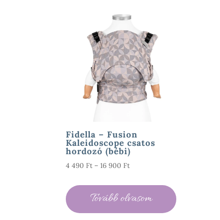
Fidella – Fusion
Kaleidoscope csatos
hordozó (bébi)
Ártartomány:
4 490
Ft
–
16 900
Ft
4
490 Ft
Tovább olvasom
-
16