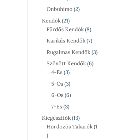
Termék
2
Onbuhimo
2
Termék
21
Kendők
21
Termék
8
Fürdős Kendők
8
Termék
7
Karikás Kendők
7
Termék
3
Rugalmas Kendők
3
Termék
6
Szövött Kendők
6
3
Termék
4-Es
3
Termék
3
5-Ös
3
Termék
6
6-Os
6
Termék
3
7-Es
3
Termék
13
Kiegészítők
13
Termék
Hordozós Takarók
1
1