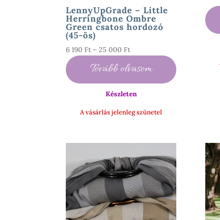
LennyUpGrade – Little
Herringbone Ombre
Green csatos hordozó
(45-ös)
Ártartomány:
6 190
Ft
–
25 000
Ft
6
Tovább olvasom
190 Ft
-
Készleten
25
000 Ft
A vásárlás jelenleg szünetel