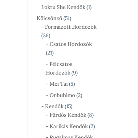
Termék
1
Loktu She Kendők
1
Termék
51
Kölcsönző
51
Termék
- Formázott Hordozók
36
36
Termék
- Csatos Hordozók
21
21
Termék
- Félcsatos
9
Hordozók
9
Termék
5
- Mei Tai
5
Termék
2
- Onbuhimo
2
Termék
15
- Kendők
15
Termék
8
- Fürdős Kendők
8
Termék
2
- Karikás Kendők
2
Termék
- Rugalmas Kendők