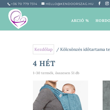
+36 70 779 7314
HELLO@KENDOORSZAG.HU
AKCIÓ %
HORDO
Kezdőlap
/ Kölcsönzés időtartama te
4 HÉT
Sorted
1–30 termék, összesen 51 db
by
popularity