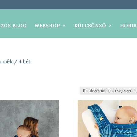
ZÓS BLOG
WEBSHOP
KÖLCSÖNZŐ
HORDO
rmék / 4 hét