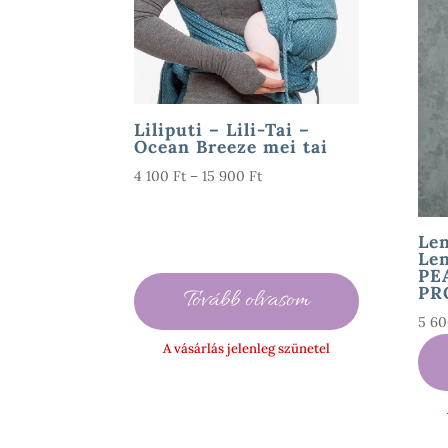
Liliputi – Lili-Tai –
Ocean Breeze mei tai
Ártartomány:
4 100
Ft
–
15 900
Ft
4
100 Ft
Le
-
Le
15
PE
900 Ft
PR
Tovább olvasom
5 6
A vásárlás jelenleg szünetel