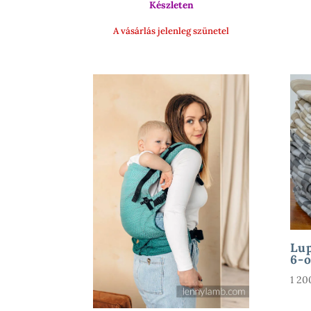
900 Ft
Készleten
A vásárlás jelenleg szünetel
Lup
6-o
1 2