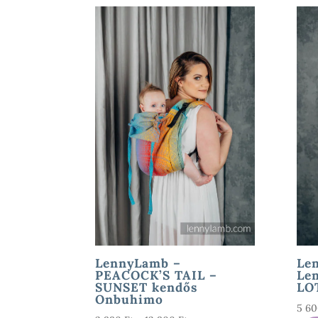
LennyLamb –
Le
PEACOCK’S TAIL –
Le
SUNSET kendős
LOT
Onbuhimo
5 6