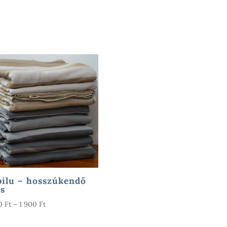
ilu – hosszúkendő
s
Ártartomány:
00
Ft
–
1 900
Ft
1
200 Ft