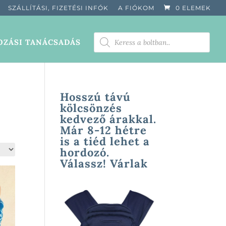
SZÁLLÍTÁSI, FIZETÉSI INFÓK
A FIÓKOM
0 ELEMEK
PRODUCTS
ZÁSI TANÁCSADÁS
SEARCH
Hosszú távú
kölcsönzés
kedvező árakkal.
Már 8-12 hétre
is a tiéd lehet a
hordozó.
Válassz! Várlak