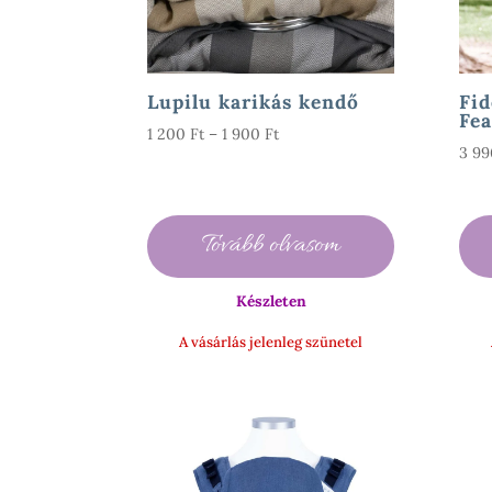
Lupilu karikás kendő
Fid
Fea
Ártartomány:
1 200
Ft
–
1 900
Ft
3 9
1
200 Ft
-
1
Tovább olvasom
900 Ft
Készleten
A vásárlás jelenleg szünetel