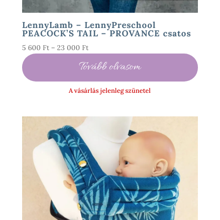
LennyLamb – LennyPreschool
PEACOCK’S TAIL – PROVANCE csatos
Ártartomány:
5 600
Ft
–
23 000
Ft
5
Tovább olvasom
600 Ft
-
A vásárlás jelenleg szünetel
23
000 Ft