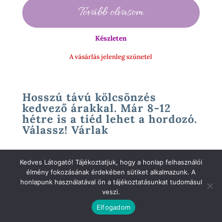
price
price
Tovább olvasom
was:
is:
60
43
000 Ft.
900 Ft.
Készleten
A vásárlás jelenleg szünetel
Hosszú távú kölcsönzés
kedvező árakkal. Már 8-12
hétre is a tiéd lehet a hordozó.
Válassz! Várlak
Kedves Látogató! Tájékoztatjuk, hogy a honlap felhasználói
élmény fokozásának érdekében sütiket alkalmazunk. A
honlapunk használatával ön a tájékoztatásunkat tudomásul
veszi.
Elfogadom