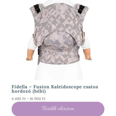
Fidella – Fusion Kaleidoscope csatos
hordozó (bébi)
Ártartomány:
4 490
Ft
–
16 900
Ft
4
Tovább olvasom
490 Ft