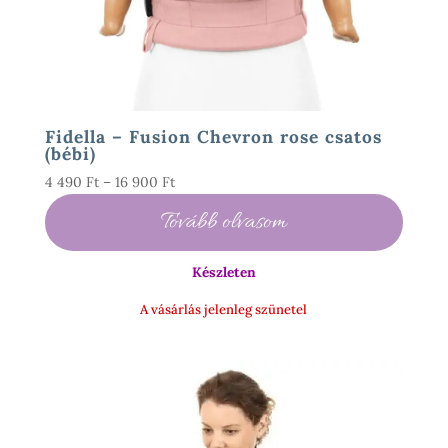
Fidella – Fusion Chevron rose csatos
(bébi)
Ártartomány:
4 490
Ft
–
16 900
Ft
4
Tovább olvasom
490 Ft
-
Készleten
16
900 Ft
A vásárlás jelenleg szünetel