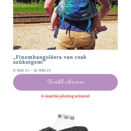
„Finomhangolásra van csak
szükségem!”
Ártartomány:
9 990
Ft
–
16 990
Ft
9
Tovább olvasom
990 Ft
-
A vásárlás jelenleg szünetel
16
990 Ft