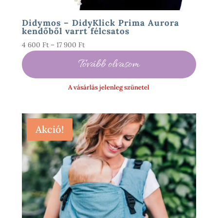
Didymos – DidyKlick Prima Aurora
kendőből varrt félcsatos
Ártartomány:
4 600
Ft
–
17 900
Ft
4
Tovább olvasom
600 Ft
-
A vásárlás jelenleg szünetel
17
900 Ft
Akció!