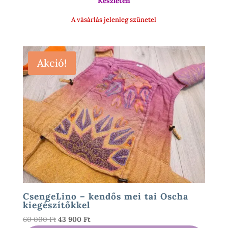
Készleten
17
900 Ft
A vásárlás jelenleg szünetel
Akció!
CsengeLino – kendős mei tai Oscha
kiegészítőkkel
Original
Current
60 000
Ft
43 900
Ft