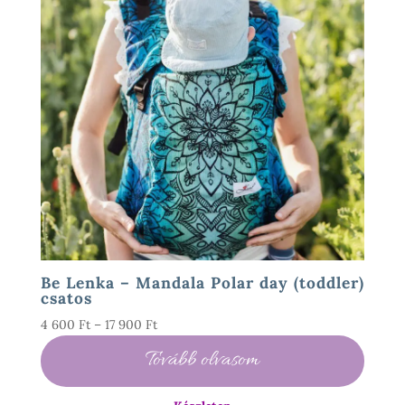
Be Lenka – Mandala Polar day (toddler)
csatos
Ártartomány:
4 600
Ft
–
17 900
Ft
4
Tovább olvasom
600 Ft
-