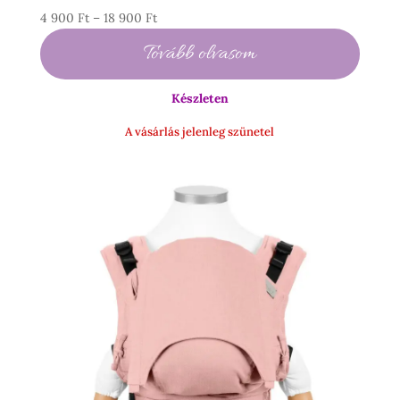
Ártartomány:
4 900
Ft
–
18 900
Ft
4
Tovább olvasom
900 Ft
-
Készleten
18
900 Ft
A vásárlás jelenleg szünetel