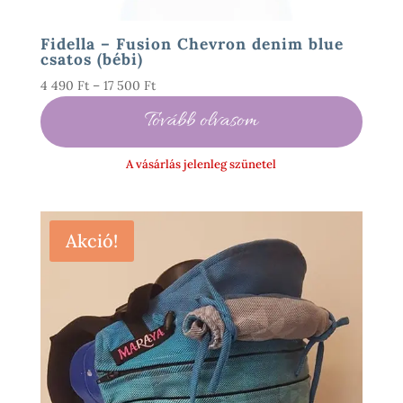
Fidella – Fusion Chevron denim blue
csatos (bébi)
Ártartomány:
4 490
Ft
–
17 500
Ft
4
Tovább olvasom
490 Ft
-
A vásárlás jelenleg szünetel
17
500 Ft
Akció!