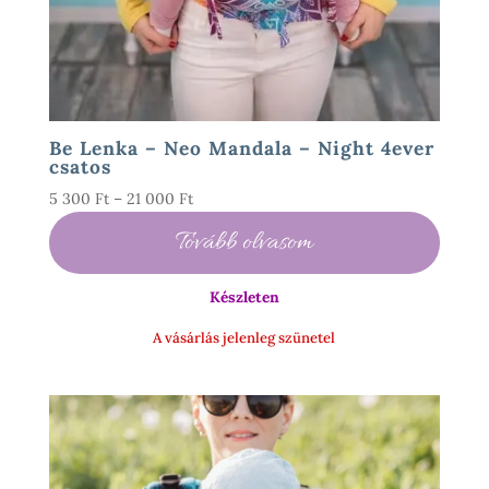
Be Lenka – Neo Mandala – Night 4ever
csatos
Ártartomány:
5 300
Ft
–
21 000
Ft
5
Tovább olvasom
300 Ft
-
Készleten
21
000 Ft
A vásárlás jelenleg szünetel