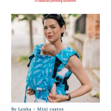
A vásárlás jelenleg szünetel
17
900 Ft
Be Lenka – Mini csatos