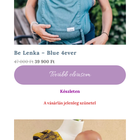
Be Lenka – Blue 4ever
Original
Current
47 000
Ft
39 900
Ft
price
price
Tovább olvasom
was:
is:
47
39
000 Ft.
900 Ft.
Készleten
A vásárlás jelenleg szünetel