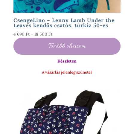
CsengeLino – Lenny Lamb Under the
Leaves kendős csatos, türkiz 50-es
Ártartomány:
4 690
Ft
–
18 500
Ft
4
Tovább olvasom
690 Ft
-
Készleten
18
500 Ft
A vásárlás jelenleg szünetel