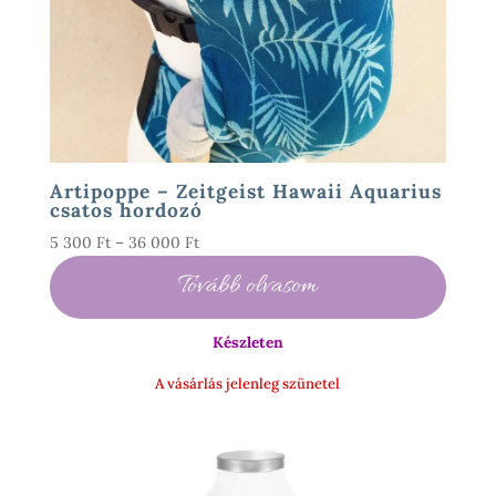
Artipoppe – Zeitgeist Hawaii Aquarius
csatos hordozó
Ártartomány:
5 300
Ft
–
36 000
Ft
5
Tovább olvasom
300 Ft
-
Készleten
36
000 Ft
A vásárlás jelenleg szünetel