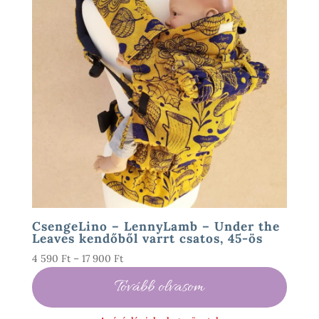
CsengeLino – LennyLamb – Under the
Leaves kendőből varrt csatos, 45-ös
Ártartomány:
4 590
Ft
–
17 900
Ft
4
Tovább olvasom
590 Ft
-