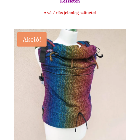
Készleten
17
900 Ft
A vásárlás jelenleg szünetel
Akció!