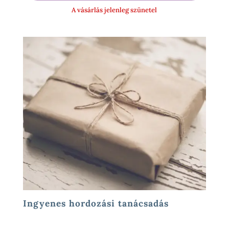
-
A vásárlás jelenleg szünetel
17
900 Ft
Ingyenes hordozási tanácsadás