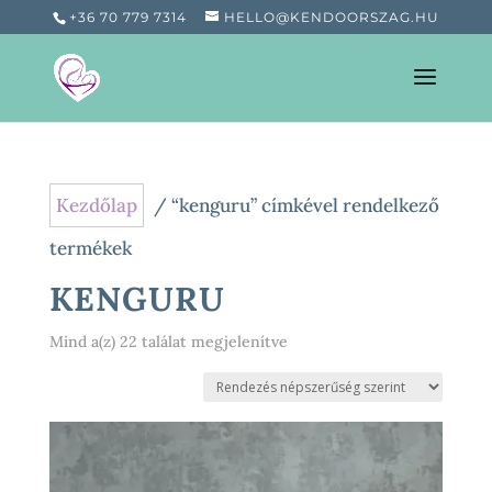
+36 70 779 7314
HELLO@KENDOORSZAG.HU
Kezdőlap
/ “kenguru” címkével rendelkező
termékek
KENGURU
Sorted
Mind a(z) 22 találat megjelenítve
by
popularity