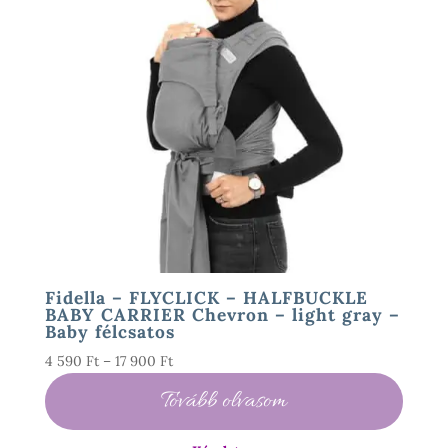
Fidella – FLYCLICK – HALFBUCKLE
BABY CARRIER Chevron – light gray –
Baby félcsatos
Ártartomány:
4 590
Ft
–
17 900
Ft
4
Tovább olvasom
590 Ft
-