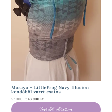
Maraya – LittleFrog Navy Illusion
kendőből varrt csatos
Original
Current
57 000
Ft
43 900
Ft
price
price
Tovább olvasom
was:
is: