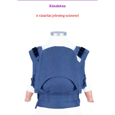
-
Készleten
16
900 Ft
A vásárlás jelenleg szünetel