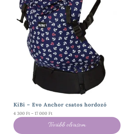
KiBi – Evo Anchor csatos hordozó
Ártartomány:
4 300
Ft
–
17 000
Ft
4
Tovább olvasom
300 Ft
-