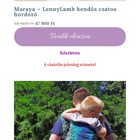
Maraya – LennyLamb kendős csatos
hordozó
Original
Current
58 000
Ft
47 900
Ft
price
price
Tovább olvasom
was:
is:
58
47
000 Ft.
900 Ft.
Készleten
A vásárlás jelenleg szünetel