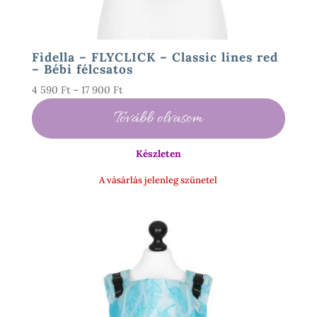
Fidella – FLYCLICK – Classic lines red
– Bébi félcsatos
Ártartomány:
4 590
Ft
–
17 900
Ft
4
Tovább olvasom
590 Ft
-
Készleten
17
900 Ft
A vásárlás jelenleg szünetel