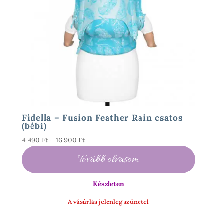
Fidella – Fusion Feather Rain csatos
(bébi)
Ártartomány:
4 490
Ft
–
16 900
Ft
4
Tovább olvasom
490 Ft
-
Készleten
16
900 Ft
A vásárlás jelenleg szünetel