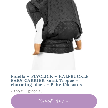
Fidella – FLYCLICK – HALFBUCKLE
BABY CARRIER Saint Tropez –
charming black – Baby félcsatos
Ártartomány:
4 590
Ft
–
17 900
Ft
4
Tovább olvasom
590 Ft