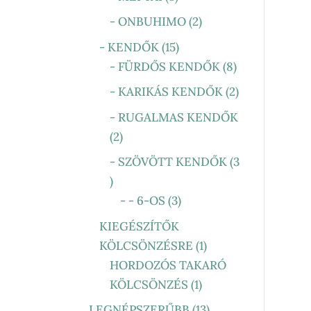
TERMÉK
2
- ONBUHIMO
2
TERMÉK
15
- KENDŐK
15
TERMÉK
8
- FÜRDŐS KENDŐK
8
TERMÉK
2
- KARIKÁS KENDŐK
2
TERMÉK
- RUGALMAS KENDŐK
2
2
TERMÉK
- SZÖVÖTT KENDŐK
3
3
TERMÉK
3
- - 6-OS
3
TERMÉK
KIEGÉSZÍTŐK
1
KÖLCSÖNZÉSRE
1
TERMÉK
HORDOZÓS TAKARÓ
1
KÖLCSÖNZÉS
1
TERMÉK
13
LEGNÉPSZERŰBB
13