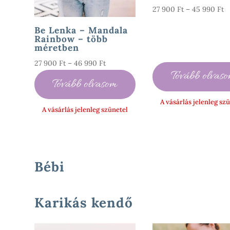
Á
27 900
Ft
–
45 990
Ft
2
Be Lenka – Mandala
9
Rainbow – több
méretben
-
4
Ártartomány:
27 900
Ft
–
46 990
Ft
Tovább olvas
9
27
Tovább olvasom
900 Ft
A vásárlás jelenleg sz
-
A vásárlás jelenleg szünetel
46
990 Ft
Bébi
Karikás kendő