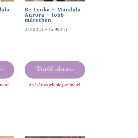
dala
Be Lenka – Mandala
Aurora – több
méretben
rtartomány:
Ártartomány:
27 900
Ft
–
45 990
Ft
7
27
00 Ft
900 Ft
-
5
45
om
Tovább olvasom
90 Ft
990 Ft
ünetel
A vásárlás jelenleg szünetel