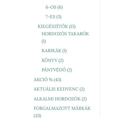
TERMÉK
6
6-OS
6
TERMÉK
3
7-ES
3
TERMÉK
13
KIEGÉSZÍTŐK
13
TERMÉK
HORDOZÓS TAKARÓK
1
1
TERMÉK
1
KARIKÁK
1
TERMÉK
2
KÖNYV
2
TERMÉK
2
PÁNTVÉDŐ
2
TERMÉK
43
AKCIÓ %
43
TERMÉK
2
AKTUÁLIS KEDVENC
2
TERMÉK
2
ALKALMI HORDOZÓK
2
TERMÉK
FORGALMAZOTT MÁRKÁK
33
33