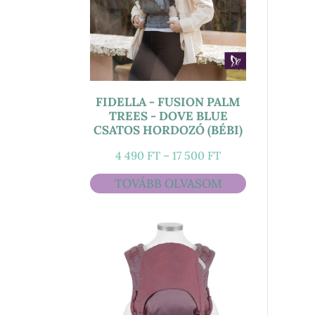
FIDELLA - FUSION PALM
TREES - DOVE BLUE
CSATOS HORDOZÓ (BÉBI)
ÁRTARTOMÁNY:
4 490
FT
–
17 500
FT
4
TOVÁBB OLVASOM
490 FT
-
17
500 FT