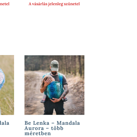
ünetel
A vásárlás jelenleg szünetel
dala
Be Lenka – Mandala
Aurora – több
méretben