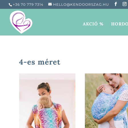
+36 70 779 7314
HELLO@KENDOORSZAG.HU
AKCIÓ %
HORDO
4-es méret