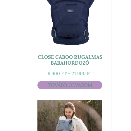
CLOSE CABOO RUGALMAS
BABAHORDOZÓ
ÁRTARTOMÁNY:
6 900
FT
–
21 900
FT
6
TOVÁBB OLVASOM
900 FT
-
21
900 FT