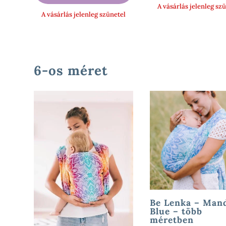
A vásárlás jelenleg sz
-
A vásárlás jelenleg szünetel
46
990 Ft
6-os méret
Be Lenka – Man
Blue – több
méretben