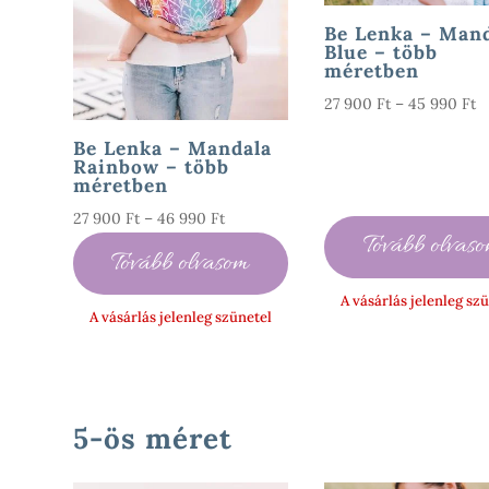
Be Lenka – Man
Blue – több
méretben
Á
27 900
Ft
–
45 990
Ft
2
Be Lenka – Mandala
9
Rainbow – több
méretben
-
4
Ártartomány:
27 900
Ft
–
46 990
Ft
Tovább olvas
9
27
Tovább olvasom
900 Ft
A vásárlás jelenleg sz
-
A vásárlás jelenleg szünetel
46
990 Ft
5-ös méret