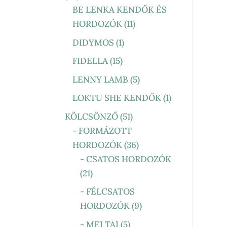
TERMÉK
BE LENKA KENDŐK ÉS
11
HORDOZÓK
11
TERMÉK
1
DIDYMOS
1
TERMÉK
15
FIDELLA
15
TERMÉK
5
LENNY LAMB
5
TERMÉK
1
LOKTU SHE KENDŐK
1
TERMÉK
51
KÖLCSÖNZŐ
51
TERMÉK
- FORMÁZOTT
36
HORDOZÓK
36
TERMÉK
- CSATOS HORDOZÓK
21
21
TERMÉK
- FÉLCSATOS
9
HORDOZÓK
9
TERMÉK
5
- MEI TAI
5