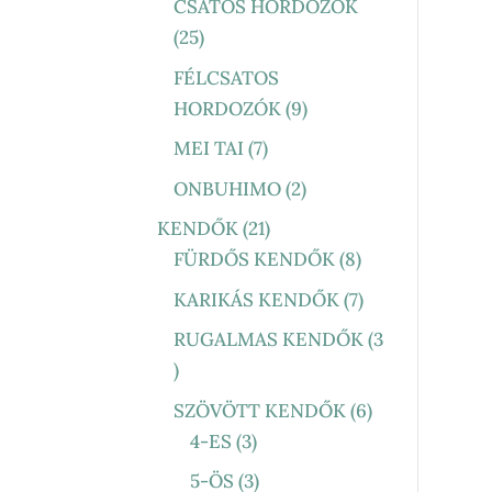
TERMÉK
CSATOS HORDOZÓK
25
25
TERMÉK
FÉLCSATOS
9
HORDOZÓK
9
TERMÉK
7
MEI TAI
7
TERMÉK
2
ONBUHIMO
2
TERMÉK
21
KENDŐK
21
TERMÉK
8
FÜRDŐS KENDŐK
8
TERMÉK
7
KARIKÁS KENDŐK
7
TERMÉK
RUGALMAS KENDŐK
3
3
TERMÉK
6
SZÖVÖTT KENDŐK
6
3
TERMÉK
4-ES
3
TERMÉK
3
5-ÖS
3