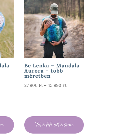
dala
Be Lenka – Mandala
Aurora – több
méretben
rtartomány:
Ártartomány:
27 900
Ft
–
45 990
Ft
7
27
00 Ft
900 Ft
-
5
45
om
Tovább olvasom
90 Ft
990 Ft