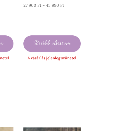
rtartomány:
Ártartomány:
27 900
Ft
–
45 990
Ft
7
27
00 Ft
900 Ft
-
5
45
om
Tovább olvasom
90 Ft
990 Ft
ünetel
A vásárlás jelenleg szünetel