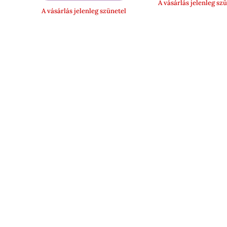
A vásárlás jelenleg sz
-
A vásárlás jelenleg szünetel
46
990 Ft