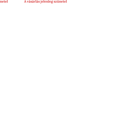
ünetel
A vásárlás jelenleg szünetel