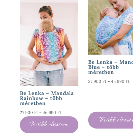
Be Lenka – Man
Blue – több
méretben
Á
27 900
Ft
–
45 990
Ft
2
Be Lenka – Mandala
9
Rainbow – több
méretben
-
4
Ártartomány:
27 900
Ft
–
46 990
Ft
Tovább olvas
9
27
Tovább olvasom
900 Ft