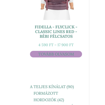
FIDELLA - FLYCLICK -
CLASSIC LINES RED -
BÉBI FÉLCSATOS
ÁRTARTOMÁNY:
4 590
FT
–
17 900
FT
4
TOVÁBB OLVASOM
590 FT
-
17
900 FT
90
A TELJES KÍNÁLAT
90
TERMÉK
FORMÁZOTT
42
HORDOZÓK
42