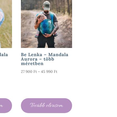
dala
Be Lenka – Mandala
Aurora – több
méretben
rtartomány:
Ártartomány:
27 900
Ft
–
45 990
Ft
7
27
00 Ft
900 Ft
-
5
45
om
Tovább olvasom
90 Ft
990 Ft