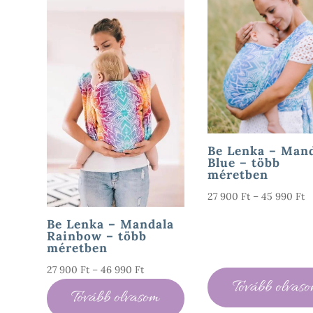
Be Lenka – Man
Blue – több
méretben
Á
27 900
Ft
–
45 990
Ft
2
Be Lenka – Mandala
9
Rainbow – több
méretben
-
4
Ártartomány:
27 900
Ft
–
46 990
Ft
Tovább olvas
9
27
Tovább olvasom
900 Ft