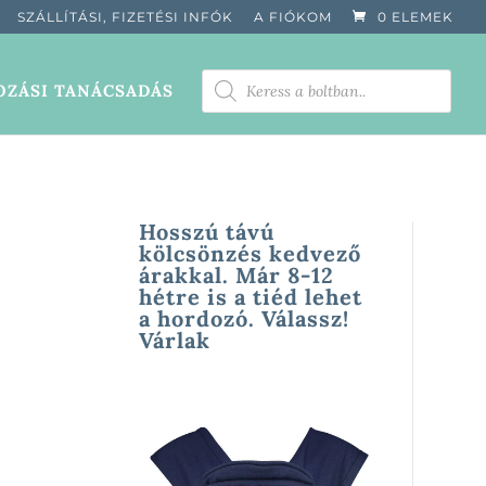
SZÁLLÍTÁSI, FIZETÉSI INFÓK
A FIÓKOM
0 ELEMEK
PRODUCTS
ZÁSI TANÁCSADÁS
SEARCH
Hosszú távú
kölcsönzés kedvező
árakkal. Már 8-12
hétre is a tiéd lehet
a hordozó. Válassz!
Várlak