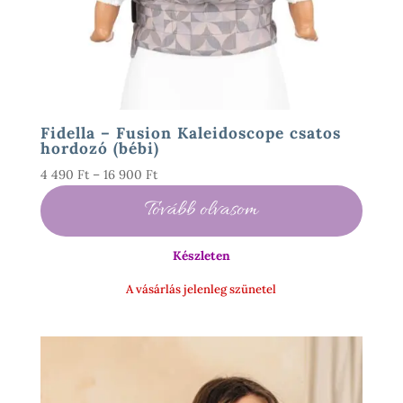
Fidella – Fusion Kaleidoscope csatos
hordozó (bébi)
Ártartomány:
4 490
Ft
–
16 900
Ft
4
Tovább olvasom
490 Ft
-
Készleten
16
900 Ft
A vásárlás jelenleg szünetel