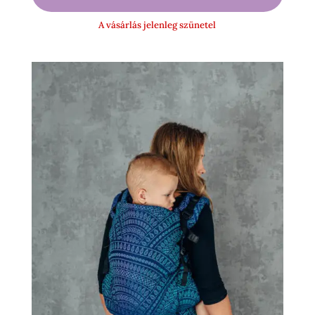
-
A vásárlás jelenleg szünetel
15
900 Ft