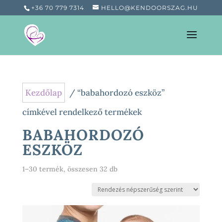
+36 70 779 7314
HELLO@KENDOORSZAG.HU
Kezdőlap
/ “babahordozó eszköz”
címkével rendelkező termékek
BABAHORDOZÓ
ESZKÖZ
Sorted
1–30 termék, összesen 32 db
by
popularity