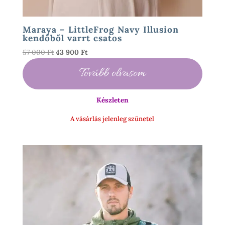
Maraya – LittleFrog Navy Illusion
kendőből varrt csatos
Original
Current
57 000
Ft
43 900
Ft
price
price
Tovább olvasom
was:
is:
57
43
000 Ft.
900 Ft.
Készleten
A vásárlás jelenleg szünetel