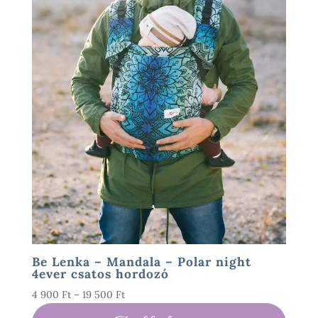
Be Lenka – Mandala – Polar night
4ever csatos hordozó
Ártartomány:
4 900
Ft
–
19 500
Ft
4