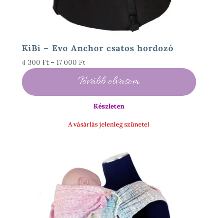
KiBi – Evo Anchor csatos hordozó
Ártartomány:
4 300
Ft
–
17 000
Ft
4
Tovább olvasom
300 Ft
-
Készleten
17
000 Ft
A vásárlás jelenleg szünetel