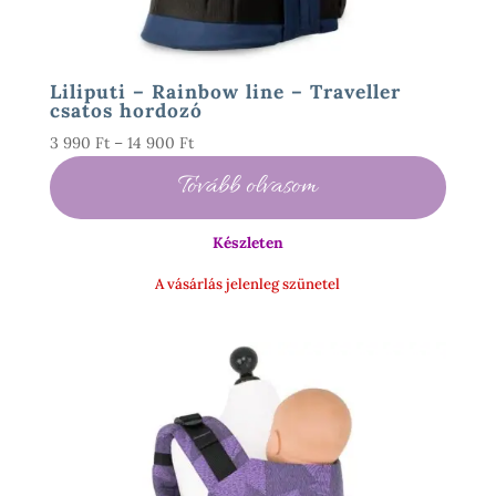
Liliputi – Rainbow line – Traveller
csatos hordozó
Ártartomány:
3 990
Ft
–
14 900
Ft
3
Tovább olvasom
990 Ft
-
Készleten
14
900 Ft
A vásárlás jelenleg szünetel