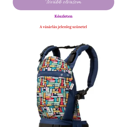
Tovább olvasom
900 Ft
-
Készleten
19
500 Ft
A vásárlás jelenleg szünetel