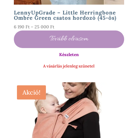
LennyUpGrade – Little Herringbone
Ombre Green csatos hordozó (45-ös)
Ártartomány:
6 190
Ft
–
25 000
Ft
6
Tovább olvasom
190 Ft
-
Készleten
25
000 Ft
A vásárlás jelenleg szünetel
Akció!