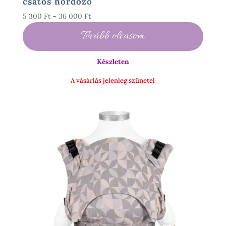
csatos hordozó
Ártartomány:
5 300
Ft
–
36 000
Ft
5
Tovább olvasom
300 Ft
-
Készleten
36
000 Ft
A vásárlás jelenleg szünetel