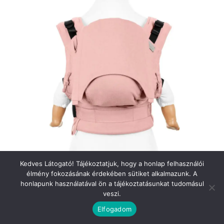
Kedves Látogató! Tájékoztatjuk, hogy a honlap felhasználói
élmény fokozásának érdekében sütiket alkalmazunk. A
Fidella – Fusion Chevron rose csatos
honlapunk használatával ön a tájékoztatásunkat tudomásul
(bébi)
veszi.
Ártartomány:
4 490
Ft
–
16 900
Ft
Elfogadom
4
Tovább olvasom
490 Ft