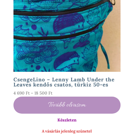
CsengeLino – Lenny Lamb Under the
Leaves kendős csatos, türkiz 50-es
Ártartomány:
4 690
Ft
–
18 500
Ft
4
Tovább olvasom
690 Ft
-
Készleten
18
500 Ft
A vásárlás jelenleg szünetel