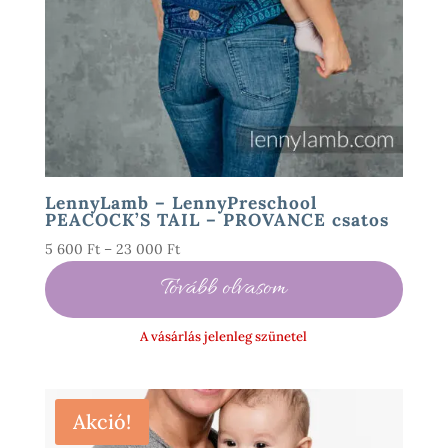
LennyLamb – LennyPreschool
PEACOCK’S TAIL – PROVANCE csatos
Ártartomány:
5 600
Ft
–
23 000
Ft
5
Tovább olvasom
600 Ft
-
A vásárlás jelenleg szünetel
23
000 Ft
Akció!