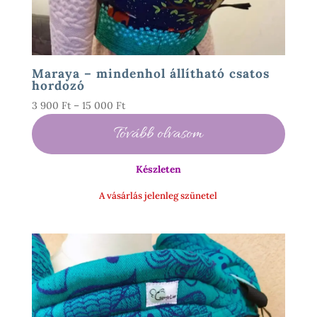
Maraya – mindenhol állítható csatos
hordozó
Ártartomány:
3 900
Ft
–
15 000
Ft
3
Tovább olvasom
900 Ft
-
Készleten
15
000 Ft
A vásárlás jelenleg szünetel