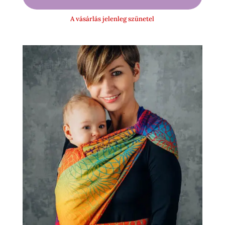
-
A vásárlás jelenleg szünetel
17
500 Ft