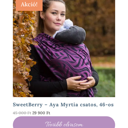
Akció!
SweetBerry – Aya Myrtia csatos, 46-os
Original
Current
45 000
Ft
29 900
Ft
price
price
Tovább olvasom
was:
is: