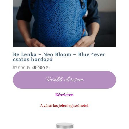
Be Lenka – Neo Bloom – Blue 4ever
csatos hordozó
Original
Current
57 900
Ft
45 900
Ft
price
price
Tovább olvasom
was:
is:
57
45
900 Ft.
900 Ft.
Készleten
A vásárlás jelenleg szünetel