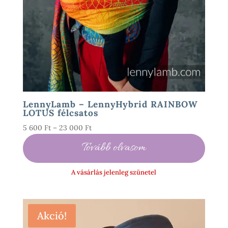
LennyLamb – LennyHybrid RAINBOW
LOTUS félcsatos
Ártartomány:
5 600
Ft
–
23 000
Ft
5
Tovább olvasom
600 Ft
-
A vásárlás jelenleg szünetel
23
000 Ft
Akció!