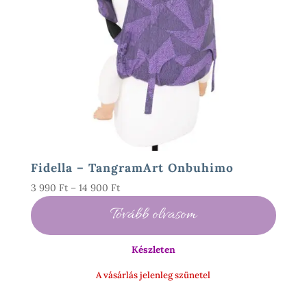
Fidella – TangramArt Onbuhimo
Ártartomány:
3 990
Ft
–
14 900
Ft
3
Tovább olvasom
990 Ft
-
Készleten
14
900 Ft
A vásárlás jelenleg szünetel