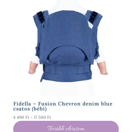
Fidella – Fusion Chevron denim blue
csatos (bébi)
Ártartomány:
4 490
Ft
–
17 500
Ft
4
Tovább olvasom
490 Ft