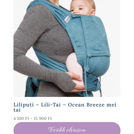
Liliputi – Lili-Tai – Ocean Breeze mei
tai
Ártartomány:
4 100
Ft
–
15 900
Ft
4
Tovább olvasom
100 Ft