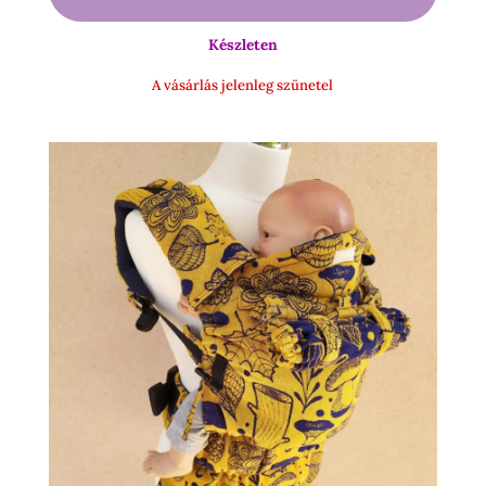
45
29
000 Ft.
900 Ft.
Készleten
A vásárlás jelenleg szünetel