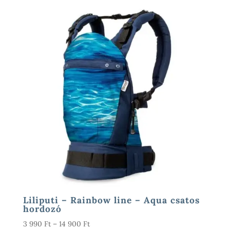
Liliputi – Rainbow line – Aqua csatos
hordozó
Ártartomány:
3 990
Ft
–
14 900
Ft