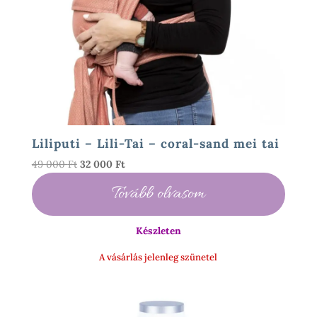
Liliputi – Lili-Tai – coral-sand mei tai
Original
Current
49 000
Ft
32 000
Ft
price
price
Tovább olvasom
was:
is:
49
32
000 Ft.
000 Ft.
Készleten
A vásárlás jelenleg szünetel