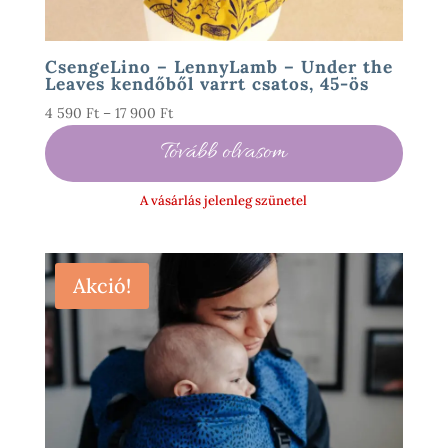
CsengeLino – LennyLamb – Under the
Leaves kendőből varrt csatos, 45-ös
Ártartomány:
4 590
Ft
–
17 900
Ft
4
Tovább olvasom
590 Ft
-
A vásárlás jelenleg szünetel
17
900 Ft
Akció!