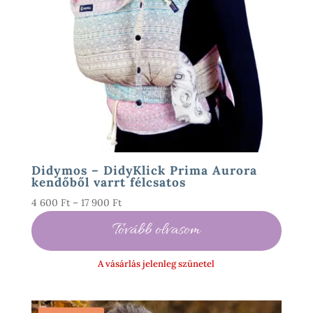
Didymos – DidyKlick Prima Aurora
kendőből varrt félcsatos
Ártartomány:
4 600
Ft
–
17 900
Ft
4
Tovább olvasom
600 Ft
-
A vásárlás jelenleg szünetel
17
900 Ft