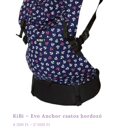
KiBi – Evo Anchor csatos hordozó
Ártartomány:
4 300
Ft
–
17 000
Ft