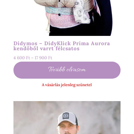
Didymos – DidyKlick Prima Aurora
kendőből varrt félcsatos
Ártartomány:
4 600
Ft
–
17 900
Ft
4
Tovább olvasom
600 Ft
-
A vásárlás jelenleg szünetel
17
900 Ft