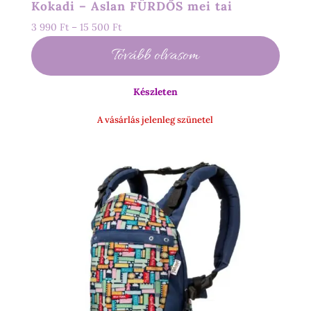
Kokadi – Aslan FÜRDŐS mei tai
Ártartomány:
3 990
Ft
–
15 500
Ft
3
Tovább olvasom
990 Ft
-
Készleten
15
500 Ft
A vásárlás jelenleg szünetel