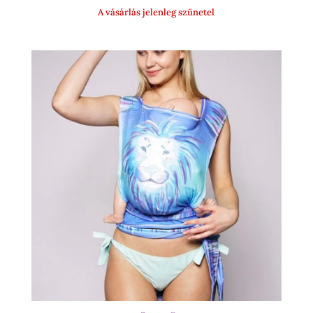
000 Ft
A vásárlás jelenleg szünetel