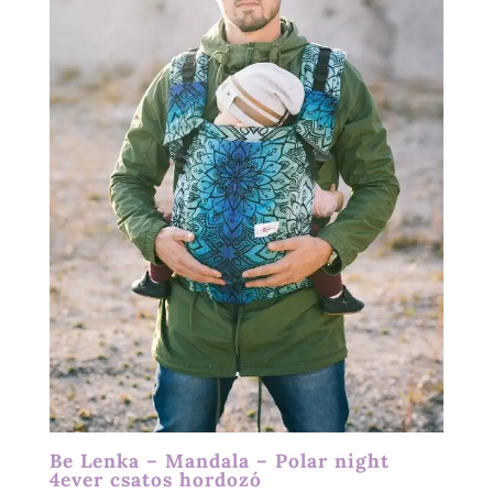
Be Lenka – Mandala – Polar night
4ever csatos hordozó