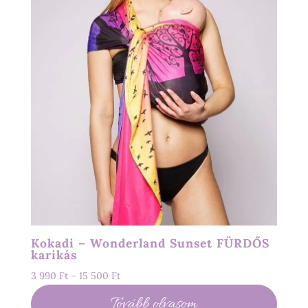
Kokadi – Wonderland Sunset FÜRDŐS
karikás
Ártartomány:
3 990
Ft
–
15 500
Ft
3
Tovább olvasom