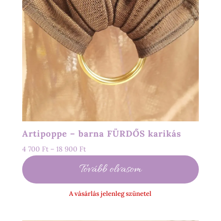
Artipoppe – barna FÜRDŐS karikás
Ártartomány:
4 700
Ft
–
18 900
Ft
4
Tovább olvasom
700 Ft
-
A vásárlás jelenleg szünetel
18
900 Ft