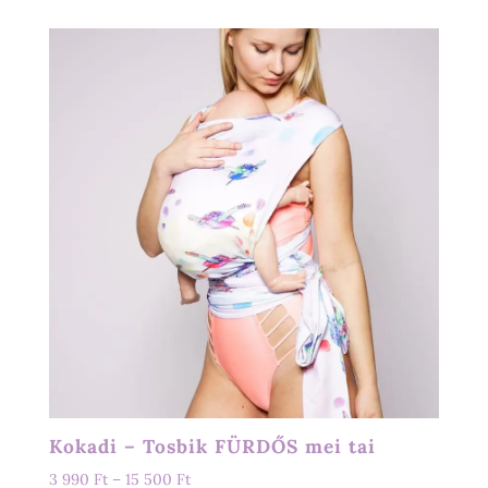
Kokadi – Tosbik FÜRDŐS mei tai
Ártartomány:
3 990
Ft
–
15 500
Ft