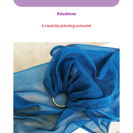
990 Ft
-
Készleten
15
500 Ft
A vásárlás jelenleg szünetel