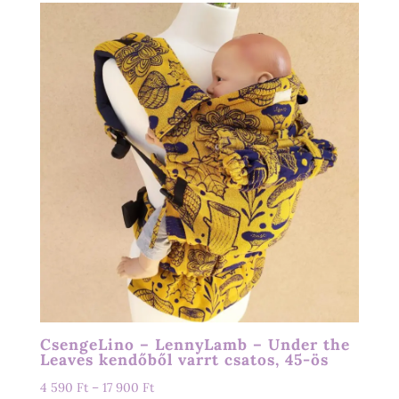
CsengeLino – LennyLamb – Under the
Leaves kendőből varrt csatos, 45-ös
Ártartomány:
4 590
Ft
–
17 900
Ft