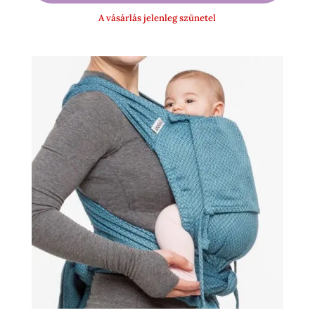
-
A vásárlás jelenleg szünetel
14
900 Ft