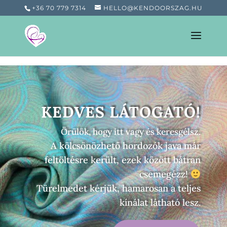
+36 70 779 7314
HELLO@KENDOORSZAG.HU
KEDVES LÁTOGATÓ!
Örülök, hogy itt vagy és keresgélsz.
A kölcsönözhető hordozók java már
feltöltésre került, ezek között bátran
csemegézz!
Türelmedet kérjük, hamarosan a teljes
kínálat látható lesz.