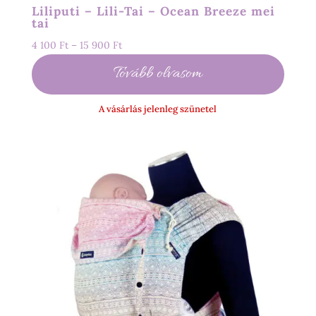
Liliputi – Lili-Tai – Ocean Breeze mei
tai
Ártartomány:
4 100
Ft
–
15 900
Ft
4
Tovább olvasom
100 Ft
-
A vásárlás jelenleg szünetel
15
900 Ft