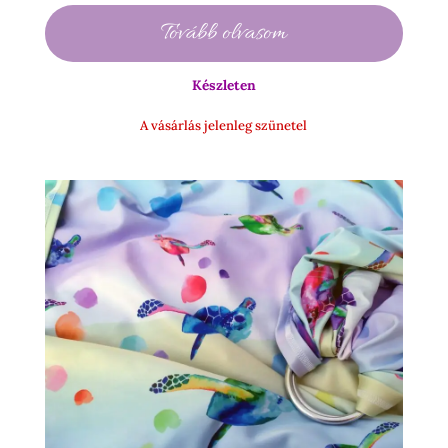
3
Tovább olvasom
990 Ft
-
Készleten
15
500 Ft
A vásárlás jelenleg szünetel