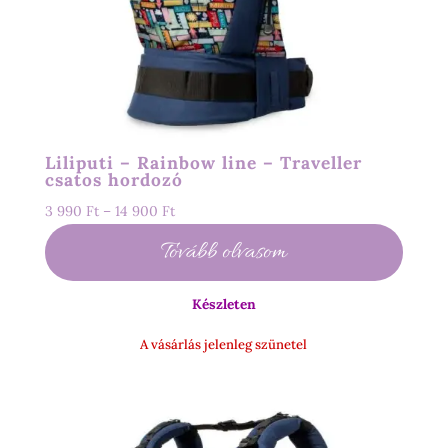
Liliputi – Rainbow line – Traveller
csatos hordozó
Ártartomány:
3 990
Ft
–
14 900
Ft
3
Tovább olvasom
990 Ft
-
Készleten
14
900 Ft
A vásárlás jelenleg szünetel