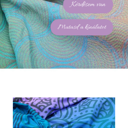
Kérdésem van
Mutasd a kínálatot